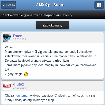
AMXX.pl: Support AMX Mod X i SourceMod
← Pytania
Zablokowanie granatów na mapach aim/awp/fy...
Zablokowany
Raen
27.03.2013
Witam.
Mam problem gdyż mój
vip
dostaje granaty co rundę i chciałbym
zablokować możliwość rzucenia ich na mapach typu aim/awp/fy itp.
Do dawania vipowi granatu używam:
give_item
Teraz mam pytanie czy ktoś mógłby mi powiedzieć jak zablokować
to?
Z góry dzięki
glutex
27.03.2013
Obczaj
ten temat
, wybierz pasujący Ci plugin, zmień czas na czas
rundy i dodaj do cfg wybranych map.