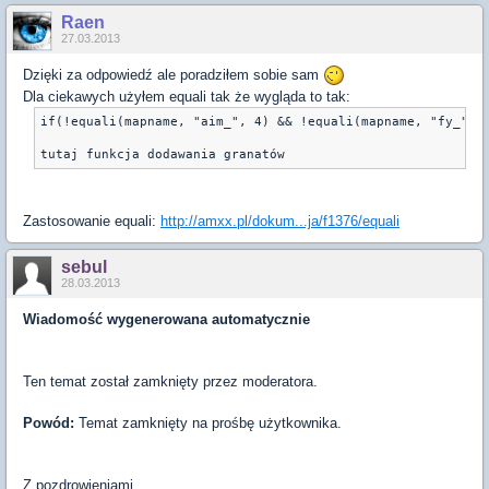
Raen
27.03.2013
Dzięki za odpowiedź ale poradziłem sobie sam
Dla ciekawych użyłem equali tak że wygląda to tak:
if(!equali(mapname, "aim_", 4) && !equali(mapname, "fy_", 
Zastosowanie equali:
http://amxx.pl/dokum...ja/f1376/equali
sebul
28.03.2013
Wiadomość wygenerowana automatycznie
Ten temat został zamknięty przez moderatora.
Powód:
Temat zamknięty na prośbę użytkownika.
Z pozdrowieniami,