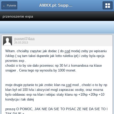
AMXX.pl: Support AMX Mod X i SourceMod
← Pytania
przenoszenie expa
pawel74aa
26.03.2013
Witam. chcialby zapytac jak dodac ( do
cod
moda) zeby po wpisaniu
/sklep ( są tam takei duperele jak lotto ruletka ipt) i zeby byla opcja
przenies exp .
chodzi o to by sie dalo przeniesc np 30 lvl z komandosa na klase
snajper . Cena tego np wynosila by 1000 monet.
moje drugie pytanie to jak zrobic klan na
cod
mod , chodzi o to by np
klan był od 100 lvla i alozyciel mogl zapraszac osoby, oraz mozna
bylo oddawac exp na klan i wbijac staty klanu np +10hp +20hp +10
kondycja i tak dalej
proszę O POMOC, JAK NIE DA SIE TO PISAC ZE NIE DA SIE TO I
TAK DAJE +