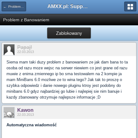
AMXX.pl: Support AMX Mod X i SourceMod
← Problemy z pluginami
Problem z Banowaniem
Zablokowany
Papaj!
22.03.2013
Siema mam taki duzy problem z banowaniem ze jak dam bana to ta
osoba od razu moze wejsc na serwer niewiem co jest grane od razu
muwie z enima zmiennego ip bo sma testowalem na 2 kompie ja
mam MiniBans 6.0 mozliwe ze to wina tego? Jak tak to proszę o
szybka odpowiedz i danie nowego pluginu ktroy jest podobny do
minibans 6.0 gdyz najbardziej go lubie i najlepiej sie nim banuje i
kazdy zbanowany otrzymuje najlepsze informacje ;D
Kawon
22.03.2013
Automatyczna wiadomość