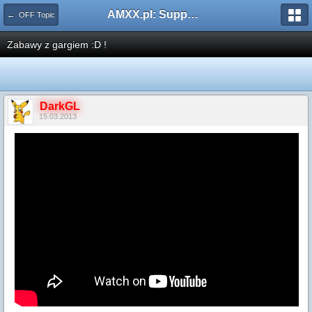
AMXX.pl: Support AMX Mod X i SourceMod
← OFF Topic
Zabawy z gargiem :D !
DarkGL
15.03.2013