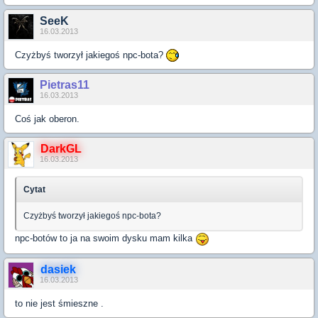
SeeK
16.03.2013
Czyżbyś tworzył jakiegoś npc-bota?
Pietras11
16.03.2013
Coś jak oberon.
DarkGL
16.03.2013
Cytat
Czyżbyś tworzył jakiegoś npc-bota?
npc-botów to ja na swoim dysku mam kilka
dasiek
16.03.2013
to nie jest śmieszne .