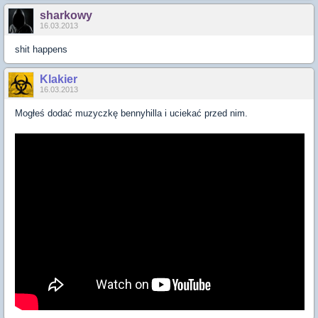
sharkowy
16.03.2013
shit happens
Klakier
16.03.2013
Mogłeś dodać muzyczkę bennyhilla i uciekać przed nim.