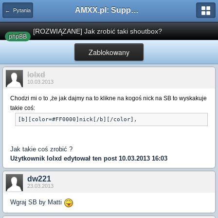
AMXX.pl: Support AMX Mod X i SourceMod
← Pytania
[ROZWIĄZANE] Jak zrobić taki shoutbox?
phpBB
Zablokowany
lolxd
10.03.2013
Chodzi mi o to ,że jak
dajmy na to klikne na kogoś nick na
SB to wyskakuje
takie coś:
[b][color=#FF0000]nick[/b][/color],
Jak takie coś zrobić ?
Użytkownik
lolxd
edytował ten post 10.03.2013 16:03
dw221
23.03.2013
Wgraj SB by Matti