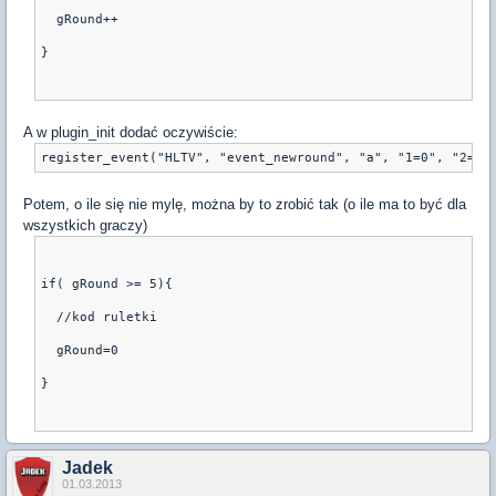
  gRound++
}
A w plugin_init dodać oczywiście:
Potem, o ile się nie mylę, można by to zrobić tak (o ile ma to być dla
wszystkich graczy)
if( gRound >= 5){
  //kod ruletki
  gRound=0
}
Jadek
01.03.2013