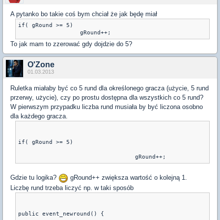
A pytanko bo takie coś bym chciał że jak będę miał
if( gRound >= 5)

To jak mam to zzerować gdy dojdzie do 5?
O'Zone
01.03.2013
Ruletka miałaby być co 5 rund dla określonego gracza (użycie, 5 rund
przerwy, użycie), czy po prostu dostępna dla wszystkich co 5 rund?
W pierwszym przypadku liczba rund musiała by być liczona osobno
dla każdego gracza.
if( gRound >= 5)
Gdzie tu logika?
gRound++ zwiększa wartość o kolejną 1.
Liczbę rund trzeba liczyć np. w taki sposób
public event_newround() {