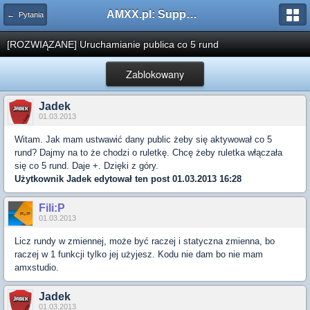
AMXX.pl: Support AMX Mod X i SourceMod
← Pytania
[ROZWIĄZANE] Uruchamianie publica co 5 rund
Zablokowany
Jadek
01.03.2013
Witam. Jak mam ustwawić dany public żeby się aktywował co 5
rund? Dajmy na to że chodzi o ruletkę. Chcę żeby ruletka włączała
się co 5 rund. Daje +. Dzięki z góry.
Użytkownik
Jadek
edytował ten post 01.03.2013 16:28
Fili:P
01.03.2013
Licz rundy w zmiennej, może być raczej i statyczna zmienna, bo
raczej w 1 funkcji tylko jej użyjesz. Kodu nie dam bo nie mam
amxstudio.
Jadek
01.03.2013