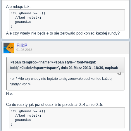
Ale robiąc tak:
if( gRound >= 5){

  //kod ruletki

  gRound=0

Ale czy wtedy nie będzie to się zerowało pod koniec każdej rundy?
Fili:P
01.03.2013
'<span itemprop="name"><span style="font-weight:
bold;">Jadek</span></span>', dnia 01 Marz 2013 - 18:30, napisał:
<br />Ale czy wtedy nie będzie to się zerowało pod koniec każdej
rundy? <br />
Nie.
Co do reszty jak już chcesz 5 to przedział 0..4 a nie 0..5:
if( gRound >= 4){
  //kod ruletki
  gRound=0