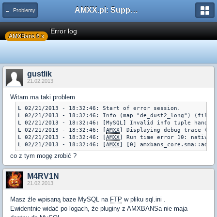
AMXX.pl: Support AMX Mod X i SourceMod
← Problemy
Error log
AMXBans 6.x
gustlik
21.02.2013
Witam ma taki problem
L 02/21/2013 - 18:32:46: Start of error session.

L 02/21/2013 - 18:32:46: Info (map "de_dust2_long") (file "
L 02/21/2013 - 18:32:46: [MySQL] Invalid info tuple handle:
L 02/21/2013 - 18:32:46: [
AMXX
] Displaying debug trace (pl
L 02/21/2013 - 18:32:46: [
AMXX
] Run time error 10: native e
L 02/21/2013 - 18:32:46: [
AMXX
]	[0] amxbans_core.sma::admi
co z tym mogę zrobić ?
M4RV1N
21.02.2013
Masz źle wpisaną baze MySQL na
FTP
w pliku sql.ini .
Ewidentnie widać po logach, że pluginy z AMXBANSa nie maja