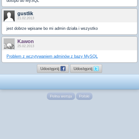
dostpu do MySQL
gustlik
21.02.2013
jest dobrze wpisane bo mi admin działa i wszystko
Kawon
25.02.2013
Problem z wczytywaniem adminów z bazy MySQL
Udostępnij
Udostępnij
Pełna wersja
Polski