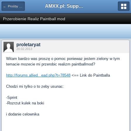
AMXX.pl: Support AMX Mod X i SourceMod
← Prośby o modyfikacje modów
Przerobienie Realiz Paintball mod
proletaryat
20.02.2013
Witam bardzo was proszę o pomoc poniewaz jestem zielony w tym
temacie mozecie mi przerobic realizm paintballmod?
http://forums.allied...ead.php?t=78548
<== Link do Paintballa
Chodzi mi tylko o to zeby usunac:
-Sprint
-Rozrzut kulek na boki
i dodanie celownika