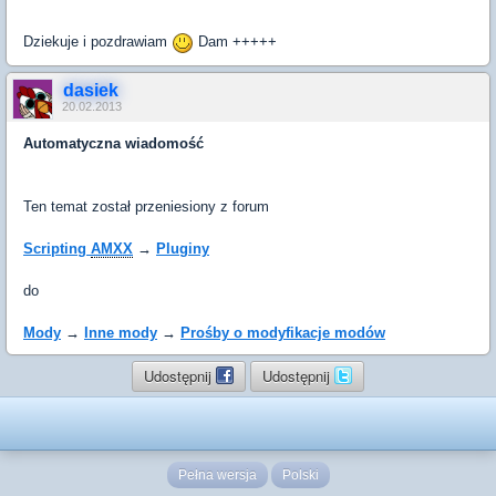
Dziekuje i pozdrawiam
Dam +++++
dasiek
20.02.2013
Automatyczna wiadomość
Ten temat został przeniesiony z forum
Scripting
AMXX
→
Pluginy
do
Mody
→
Inne mody
→
Prośby o modyfikacje modów
Udostępnij
Udostępnij
Pełna wersja
Polski