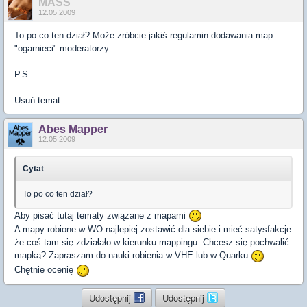
MASS
12.05.2009
To po co ten dział? Może zróbcie jakiś regulamin dodawania map
"ogarnieci" moderatorzy....
P.S
Usuń temat.
Abes Mapper
12.05.2009
Cytat
To po co ten dział?
Aby pisać tutaj tematy związane z mapami
A mapy robione w WO najlepiej zostawić dla siebie i mieć satysfakcje
że coś tam się zdziałało w kierunku mappingu. Chcesz się pochwalić
mapką? Zapraszam do nauki robienia w VHE lub w Quarku
Chętnie ocenię
Udostępnij
Udostępnij