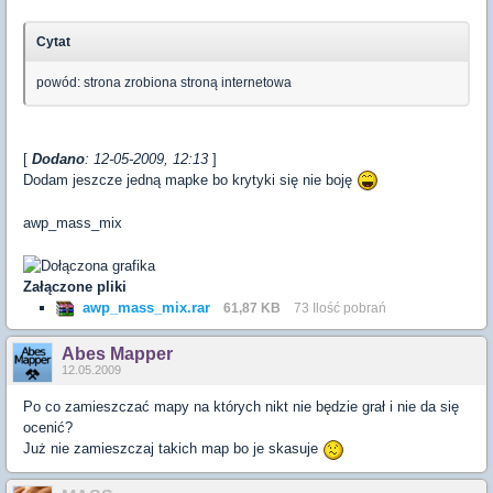
Cytat
powód: strona zrobiona stroną internetowa
[
Dodano
: 12-05-2009, 12:13
]
Dodam jeszcze jedną mapke bo krytyki się nie boję
awp_mass_mix
Załączone pliki
awp_mass_mix.rar
61,87 KB
73 Ilość pobrań
Abes Mapper
12.05.2009
Po co zamieszczać mapy na których nikt nie będzie grał i nie da się
ocenić?
Już nie zamieszczaj takich map bo je skasuje