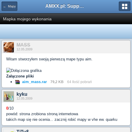
AMXX.pl: Support AMX Mod X i SourceMod
← Mapy
Mapka mojego wykonania
MASS
12.05.2009
Witam stworzyłem swoją pierwszą mape typu aim.
Załączone pliki
aim_mass.rar
79,2 KB
64 Ilość pobrań
kyku
12.05.2009
0
/10
powód: strona zrobiona stroną internetowa
takich map się nie ocenia... zacznij robić mapy w vhe ew. quarku
TiTu$