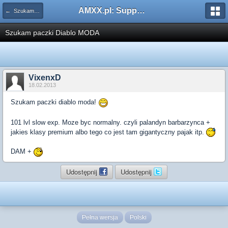
AMXX.pl: Support AMX Mod X i SourceMod
← Szukam pluginu
Szukam paczki Diablo MODA
VixenxD
18.02.2013
Szukam paczki diablo moda!
101 lvl slow exp. Moze byc normalny. czyli palandyn barbarzynca +
jakies klasy premium albo tego co jest tam gigantyczny pajak itp.
DAM +
Udostępnij
Udostępnij
Pełna wersja
Polski