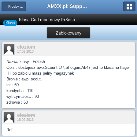
AMXX.pl: Support AMX Mod X i SourceMod
← Prośby o Klasę/Perk
Klasa Cod mod nowy Fr3esh
Klasa
Zablokowany
eloziom
17.02.2013
Nazwa klasy : Fr3esh
Opis : dostajesz awp,Scount 1/7,Shotgun,Ak47 jest to klasa na flage
H i po zabiciu masz pełny magazynek
Bronie : awp, scout.
int : 60
kondycha : 110
wytrzymalosc : 90
zdrowie : 60
eloziom
18.02.2013
Ref