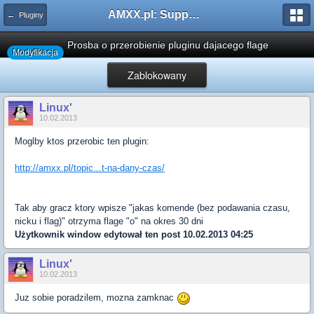
AMXX.pl: Support AMX Mod X i SourceMod
← Pluginy
Prosba o przerobienie pluginu dajacego flage
Modyfikacja
Zablokowany
Linux'
10.02.2013
Moglby ktos przerobic ten plugin:
http://amxx.pl/topic...t-na-dany-czas/
Tak aby gracz ktory wpisze "jakas komende (bez podawania czasu,
nicku i flag)" otrzyma flage "o" na okres 30 dni
Użytkownik
window
edytował ten post 10.02.2013 04:25
Linux'
10.02.2013
Juz sobie poradzilem, mozna zamknac