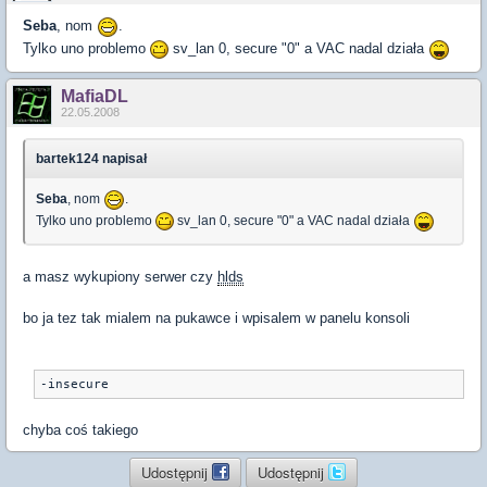
Seba
, nom
.
Tylko uno problemo
sv_lan 0, secure "0" a VAC nadal działa
MafiaDL
22.05.2008
bartek124 napisał
Seba
, nom
.
Tylko uno problemo
sv_lan 0, secure "0" a VAC nadal działa
a masz wykupiony serwer czy
hlds
bo ja tez tak mialem na pukawce i wpisalem w panelu konsoli
-insecure
chyba coś takiego
Udostępnij
Udostępnij