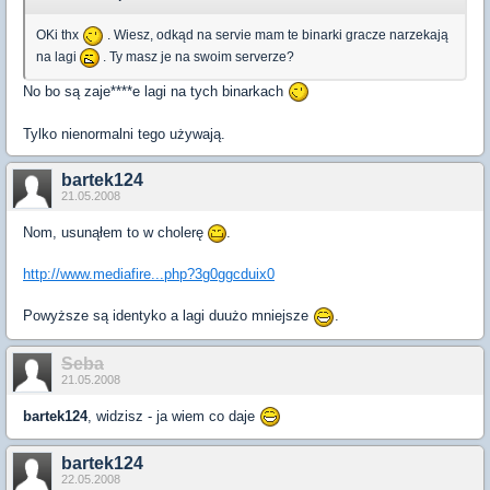
OKi thx
. Wiesz, odkąd na servie mam te binarki gracze narzekają
na lagi
. Ty masz je na swoim serverze?
No bo są zaje****e lagi na tych binarkach
Tylko nienormalni tego używają.
bartek124
21.05.2008
Nom, usunąłem to w cholerę
.
http://www.mediafire...php?3g0ggcduix0
Powyższe są identyko a lagi duużo mniejsze
.
Seba
21.05.2008
bartek124
, widzisz - ja wiem co daje
bartek124
22.05.2008