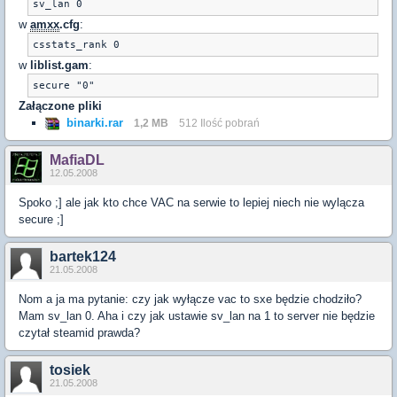
sv_lan 0
w
amxx
.cfg
:
csstats_rank 0
w
liblist.gam
:
secure "0"
Załączone pliki
binarki.rar
1,2 MB
512 Ilość pobrań
MafiaDL
12.05.2008
Spoko ;] ale jak kto chce VAC na serwie to lepiej niech nie wylącza
secure ;]
bartek124
21.05.2008
Nom a ja ma pytanie: czy jak wyłącze vac to sxe będzie chodziło?
Mam sv_lan 0. Aha i czy jak ustawie sv_lan na 1 to server nie będzie
czytał steamid prawda?
tosiek
21.05.2008