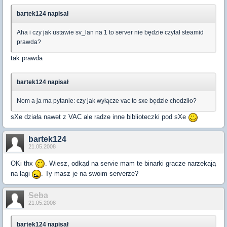
bartek124 napisał
Aha i czy jak ustawie sv_lan na 1 to server nie będzie czytał steamid
prawda?
tak prawda
bartek124 napisał
Nom a ja ma pytanie: czy jak wyłącze vac to sxe będzie chodziło?
sXe działa nawet z VAC ale radze inne biblioteczki pod sXe
bartek124
21.05.2008
OKi thx
. Wiesz, odkąd na servie mam te binarki gracze narzekają
na lagi
. Ty masz je na swoim serverze?
Seba
21.05.2008
bartek124 napisał