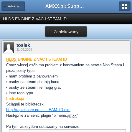
AMXX.pl: Support AMX Mod X i SourceMod
← Artykuły i Instrukcje
HLDS ENGINE Z VAC I STEAM ID
Zablokowany
tosiek
11.05.2008
HLDS
ENGINE Z VAC I STEAM ID
Coraz więcej osób ma problem z banowaniem na serwie Non Steam i
piszą posty typu:
• mam problem z banowaniem
• osoby na steam dostają bana
• osoby ze steam nie mogą grać
• inne tego typu
Instrukcja
Ściągnij te biblioteczki:
http://rapidshare.co... ... EAM_ID.exe
Następnie zamienić plugin "plmenu.
amxx
"
Po tym wszsytkim ustawiamy na serwerze: