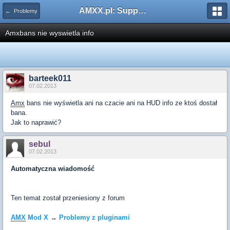
AMXX.pl: Support AMX Mod X i SourceMod
← Problemy
Amxbans nie wyswietla info
barteek011
07.02.2013
Amx
bans nie wyświetla ani na czacie ani na HUD info ze ktoś dostał
bana.
Jak to naprawić?
sebul
07.02.2013
Automatyczna wiadomość
Ten temat został przeniesiony z forum
AMX
Mod X
→
Problemy z pluginami