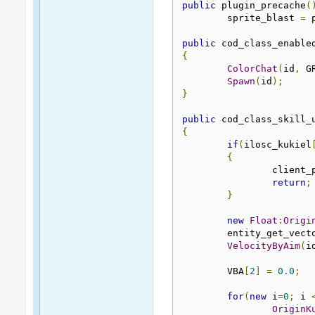
public
 plugin_precache
(
	sprite_blast 
=
 
public
 cod_class_enable
{
ColorChat
(
id
,
 G
Spawn
(
id
);
}
public
 cod_class_skill_
{
if
(
ilosc_kukiel
{
		client
return
;
}
new
Float
:
Origi
	entity_get_vect
VelocityByAim
(
i
	VBA
[
2
]
=
0.0
;
for
(
new
 i
=
0
;
 i 
OriginK