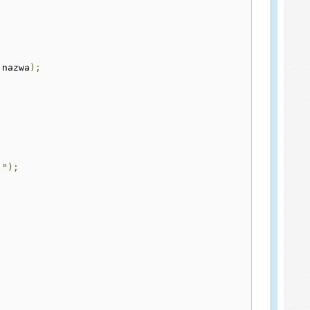
 nazwa
);
!"
);