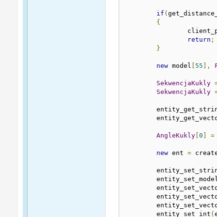
if
(
get_distance
{
		client
return
;
}
new
 model
[
55
],
SekwencjaKukly
SekwencjaKukly
	entity_get_stri
	entity_get_vect
AngleKukly
[
0
]
=
new
 ent 
=
 creat
	entity_set_stri
	entity_set_mode
	entity_set_vect
	entity_set_vect
	entity_set_vect
	entity_set_int
(