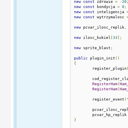
new
const
 zdrowie 
=
-
20
new
const
 kondycja 
=
0
;
new
const
 inteligencja 
new
const
 wytrzymalosc 
new
 pcvar_ilosc_replik
,
new
 ilosc_kukiel
[
33
];
new
 sprite_blast
;
public
 plugin_init
()
{
	register_plugin
	cod_register_cl
RegisterHam
(
Ham
RegisterHam
(
Ham
	register_event
(
	pcvar_ilosc_rep
	pcvar_hp_replik
}