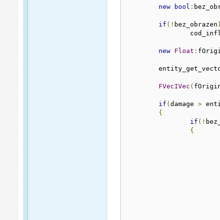
new
bool
:
bez_ob
if
(!
bez_obrazen
		cod_in
new
Float
:
fOrig
	entity_get_vect
FVecIVec
(
fOrigi
if
(
damage 
>
 ent
{
if
(!
bez
{