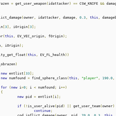
razen 
=
 get_user_weapon
(
idattacker
)
==
 CSW_KNIFE 
&&
 dama
)
flict_damage
(
owner
,
 idattacker
,
 damage
,
0.3
,
this
,
 damage
in
[
3
],
 iOrigin
[
3
];
or
(
this
,
 EV_VEC_origin
,
 fOrigin
);
n
,
 iOrigin
);
ity_get_float
(
this
,
 EV_FL_health
))
_obrazen
)
new
 entlist
[
33
];
new
 numfound 
=
 find_sphere_class
(
this
,
"player"
,
190.0
,
for
(
new
 i
=
0
;
 i 
<
 numfound
;
 i
++)
{
new
 pid 
=
 entlist
[
i
];
if
(!
is_user_alive
(
pid
)
||
 get_user_team
(
owner
)
continue
;
				cod_inflict_damage
(
owner
,
 pid
,
70.0
,
0.3
,
this
,