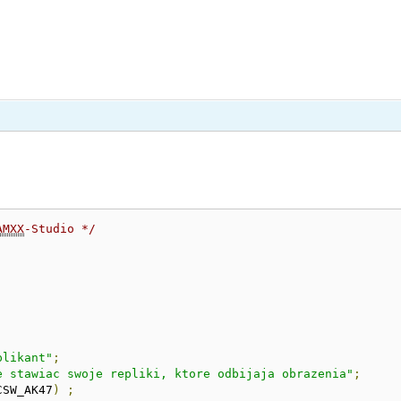
AMXX
-Studio */
plikant"
;
e stawiac swoje repliki, ktore odbijaja obrazenia"
;
CSW_AK47
)
;