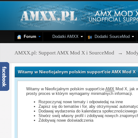
Forum
Dodatki AMXX
Dodatki SourceMod
AMXX.pl: Support AMX Mod X i SourceMod
→
Mod
Witamy w Nieoficjalnym polskim support'cie AMX Mod X
Witamy w Nieoficjalnym polskim support'cie
AMX
Mod X, jak w
prosty proces w którym wymagamy minimalnych informacji.
Rozpoczynaj nowe tematy i odpowiedaj na inne
Zapisz się do tematów i for, aby otrzymywać automatyc
Dodawaj wydarzenia do kalendarza społecznościowego
Stwórz swój własny profil i zdobywaj nowych znajomyc
Zdobywaj nowe doświadczenia