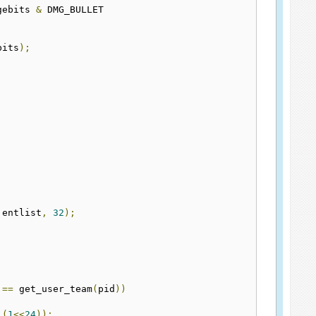
gebits 
&
 DMG_BULLET

bits
);
 entlist
,
32
);
==
 get_user_team
(
pid
))
(
1
<<
24
));