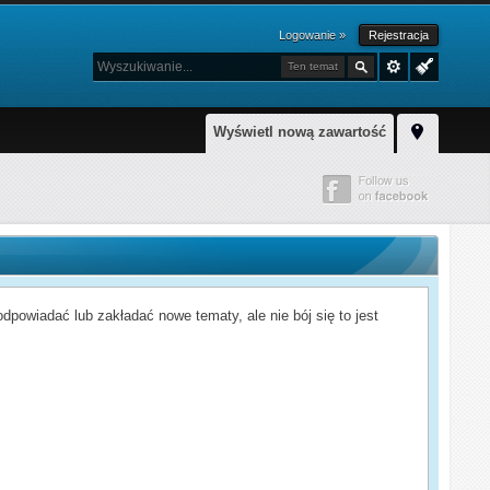
Logowanie »
Rejestracja
Ten temat
Wyświetl nową zawartość
powiadać lub zakładać nowe tematy, ale nie bój się to jest