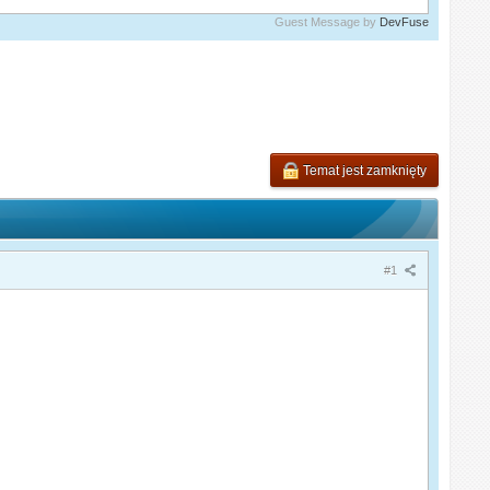
Guest Message by
DevFuse
Temat jest zamknięty
#1