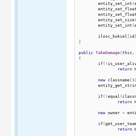
	entity_set_int
(
	entity_set_floa
	entity_set_floa
	entity_set_size
	entity_set_int
(
	ilosc_kukiel
[
id
}
public
TakeDamage
(
this
,
{
if
(!
is_user_ali
return
 
new
 classname
[
3
	entity_get_stri
if
(!
equal
(
class
return
 
new
 owner 
=
 ent
if
(
get_user_tea
return
 