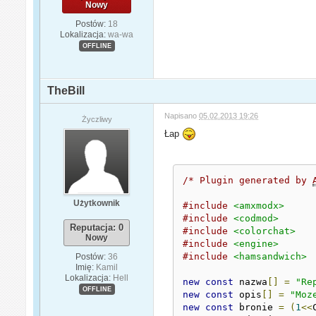
Nowy
Postów:
18
Lokalizacja:
wa-wa
OFFLINE
TheBill
Napisano
05.02.2013 19:26
Życzliwy
Łap
/* Plugin generated by 
Użytkownik
#include
<amxmodx>
#include
<codmod>
Reputacja: 0
#include
<colorchat>
Nowy
#include
<engine>
#include
<hamsandwich>
Postów:
36
Imię:
Kamil
Lokalizacja:
Hell
new
const
 nazwa
[]
=
"Re
OFFLINE
new
const
 opis
[]
=
"Moz
new
const
 bronie 
=
(
1
<<