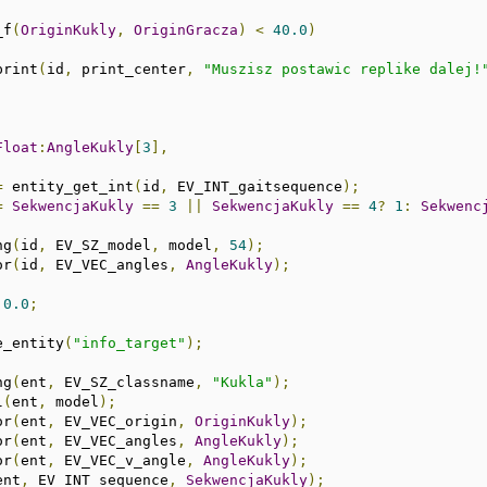
_f
(
OriginKukly
,
OriginGracza
)
<
40.0
)
_print
(
id
,
 print_center
,
"Muszisz postawic replike dalej!
Float
:
AngleKukly
[
3
],
=
 entity_get_int
(
id
,
 EV_INT_gaitsequence
);
=
SekwencjaKukly
==
3
||
SekwencjaKukly
==
4
?
1
:
Sekwenc
ng
(
id
,
 EV_SZ_model
,
 model
,
54
);
or
(
id
,
 EV_VEC_angles
,
AngleKukly
);
0.0
;
e_entity
(
"info_target"
);
ng
(
ent
,
 EV_SZ_classname
,
"Kukla"
);
l
(
ent
,
 model
);
or
(
ent
,
 EV_VEC_origin
,
OriginKukly
);
or
(
ent
,
 EV_VEC_angles
,
AngleKukly
);
or
(
ent
,
 EV_VEC_v_angle
,
AngleKukly
);
ent
,
 EV_INT_sequence
,
SekwencjaKukly
);