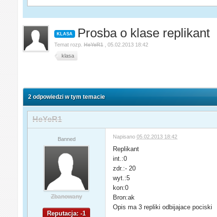
Prosba o klase replikant
KLASA
Temat rozp.
HeYeR1
,
05.02.2013 18:42
klasa
2 odpowiedzi w tym temacie
HeYeR1
Napisano
05.02.2013 18:42
Banned
Replikant
int.:0
zdr.:- 20
wyt.:5
kon:0
Zbanowany
Bron:ak
Opis ma 3 repliki odbijajace pociski
Reputacja: -1