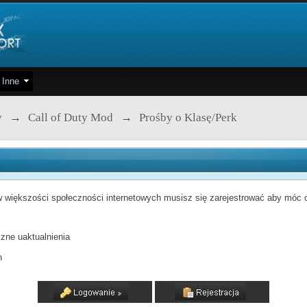
Inne
y
→
Call of Duty Mod
→
Prośby o Klasę/Perk
 większości społeczności internetowych musisz się zarejestrować aby móc od
zne uaktualnienia
h