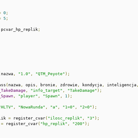
;
=
0
;
=
5
;
 pcvar_hp_replik
;
(
nazwa
,
"1.0"
,
"QTM_Peyote"
);
ass
(
nazwa
,
 opis
,
 bronie
,
 zdrowie
,
 kondycja
,
 inteligencja
_TakeDamage
,
"info_target"
,
"TakeDamage"
);
_Spawn
,
"player"
,
"Spawn"
,
1
);
"HLTV"
,
"NowaRunda"
,
"a"
,
"1=0"
,
"2=0"
);
lik 
=
 register_cvar
(
"ilosc_replik"
,
"3"
);
 
=
 register_cvar
(
"hp_replik"
,
"200"
);