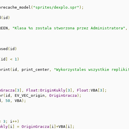
)
precache_model
(
"sprites/dexplo.spr"
);
d
(
id
)
REEN
,
"Klasa %s zostala stworzona przez Administratora"
,
used
(
id
)
[
id
]
<
1
)
_print
(
id
,
 print_center
,
"Wykorzystales wszystkie repliki
nGracza
[
3
],
Float
:
OriginKukly
[
3
],
Float
:
VBA
[
3
];
or
(
id
,
 EV_VEC_origin
,
OriginGracza
);
d
,
50
,
 VBA
);
<
3
;
 i
++)
ukly
[
i
]
=
OriginGracza
[
i
]+
VBA
[
i
];