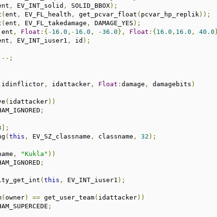
ent
,
 EV_INT_solid
,
 SOLID_BBOX
);
t
(
ent
,
 EV_FL_health
,
 get_pcvar_float
(
pcvar_hp_replik
));
t
(
ent
,
 EV_FL_takedamage
,
 DAMAGE_YES
);
(
ent
,
Float
:{-
16.0
,-
16.0
,
-
36.0
},
Float
:{
16.0
,
16.0
,
40.0
ent
,
 EV_INT_iuser1
,
 id
);
]--;
 idinflictor
,
 idattacker
,
Float
:
damage
,
 damagebits
)
ve
(
idattacker
))
HAM_IGNORED
;
3
];
ng
(
this
,
 EV_SZ_classname
,
 classname
,
32
);
name
,
"Kukla"
))
HAM_IGNORED
;
ity_get_int
(
this
,
 EV_INT_iuser1
);
m
(
owner
)
==
 get_user_team
(
idattacker
))
HAM_SUPERCEDE
;