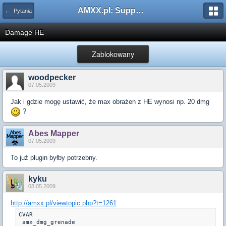
AMXX.pl: Support AMX Mod X i SourceMod
← Pytania
Damage HE
Zablokowany
woodpecker
07.05.2009
Jak i gdzie mogę ustawić, że max obrażen z HE wynosi np. 20 dmg
?
Abes Mapper
07.05.2009
To już plugin byłby potrzebny.
kyku
08.05.2009
http://amxx.pl/viewtopic.php?t=1261
CVAR

 amx_dmg_grenade