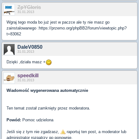
ZpYGloris
31.01.2013
Wgraj tego moda bo już jest w paczce ale ty nie masz go
zainstalowanego :https://przemo.org/phpBB2/forum/viewtopic.php?
t=83062
DaleV0850
31.01.2013
Dzięki ,działa masz +
speedkill
31.01.2013
Wiadomość wygenerowana automatycznie
Ten temat został zamknięty przez moderatora.
Powód:
Pomoc udzielona
Jeśli się z tym nie zgadzasz,
raportuj ten post, a moderator lub
administrator rozpatrzy go ponownie.