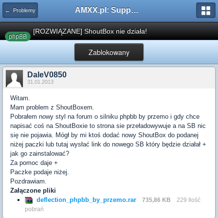
AMXX.pl: Support AMX Mod X i SourceMod
← Problemy
[ROZWIĄZANE] ShoutBox nie działa!
phpBB
Zablokowany
DaleV0850
31.01.2013
Witam.
Mam problem z ShoutBoxem.
Pobrałem nowy styl na forum o silniku phpbb by przemo i gdy chce
napisać coś na ShoutBoxie to strona sie przeładowywuje a na SB nic
się nie pojawia. Mógł by mi ktoś dodać nowy ShoutBox do podanej
niżej paczki lub tutaj wysłać link do nowego SB który będzie działał +
jak go zainstalować?
Za pomoc daje +
Paczke podaje niżej.
Pozdrawiam.
Załączone pliki
deflection_phpbb_by_przemo.rar
735,86 KB
229 Ilość
pobrań