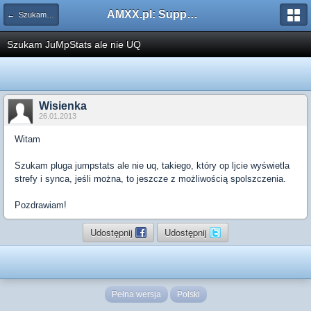
AMXX.pl: Support AMX Mod X i SourceMod
← Szukam pluginu
Szukam JuMpStats ale nie UQ
Wisienka
26.01.2013
Witam
Szukam pluga jumpstats ale nie uq, takiego, który op ljcie wyświetla
strefy i synca, jeśli można, to jeszcze z możliwością spolszczenia.
Pozdrawiam!
Udostępnij
Udostępnij
Pełna wersja
Polski