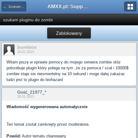
AMXX.pl: Support AMX Mod X i SourceMod
← Szukam pluginu
szukam pluginu do zombi
Zablokowany
bumbox
25.01.2013
Witam piszę w sprawie pomocy do mojego serwera zombie otóz
potrzebuje plugin który polega na tym ,że za pomoca / szal i 10000$
zombie staje sie niesmiertelny na 10 sekund i moge dalej zakażac
ludzi jest to plugin do biohazard
Gość_21977_*
26.01.2013
Wiadomość wygenerowana automatycznie
Ten temat został zamknięty przez moderatora.
Powód:
Autor tematu zbanowany