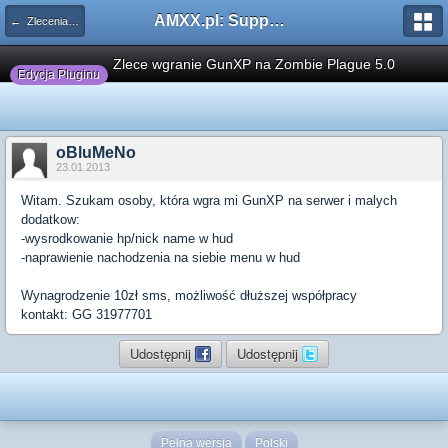
AMXX.pl: Support AMX Mod X i SourceMod
← Zlecenia płatne
Zlece wgranie GunXP na Zombie Plague 5.0
Edycja Pluginu
oBluMeNo
23.01.2013
Witam. Szukam osoby, która wgra mi GunXP na serwer i malych
dodatkow:
-wysrodkowanie hp/nick name w hud
-naprawienie nachodzenia na siebie menu w hud
Wynagrodzenie 10zł sms, możliwość dłuższej współpracy
kontakt: GG 31977701
Udostępnij
Udostępnij
Pełna wersja
Polski