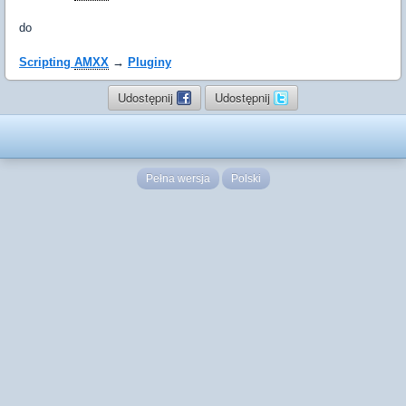
do
Scripting
AMXX
→
Pluginy
Udostępnij
Udostępnij
Pełna wersja
Polski