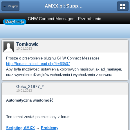
AMXX.pl: Support AMX Mod X i SourceMod
← Pluginy
GHW Connect Messages - Przerobienie
Modyfikacja
Tomkowic
10.01.2013
Proszę o przerobienie pluginu GHW Connect Messages
http://forums.allied...ead.php?t=63507
Aby była możliwość ustawienia kolorowych napisów jak ad_manager,
oraz wywalenie dźwięków wchodzenia i wychodzenia z serwera.
Gość_21977_*
10.01.2013
Automatyczna wiadomość
Ten temat został przeniesiony z forum
Scripting
AMXX
→
Problemy