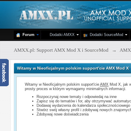
Forum
Dodatki AMXX
Dodatki SourceMod
AMXX.pl: Support AMX Mod X i SourceMod
→
AMX
Witamy w Nieoficjalnym polskim support'cie AMX Mod X
Witamy w Nieoficjalnym polskim support'cie
AMX
Mod X, jak w
prosty proces w którym wymagamy minimalnych informacji.
Rozpoczynaj nowe tematy i odpowiedaj na inne
Zapisz się do tematów i for, aby otrzymywać automatyc
Dodawaj wydarzenia do kalendarza społecznościowego
Stwórz swój własny profil i zdobywaj nowych znajomyc
Zdobywaj nowe doświadczenia