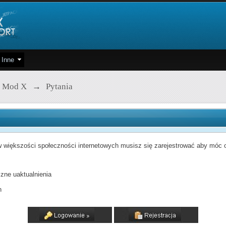
Inne
 Mod X
→
Pytania
 większości społeczności internetowych musisz się zarejestrować aby móc od
zne uaktualnienia
h