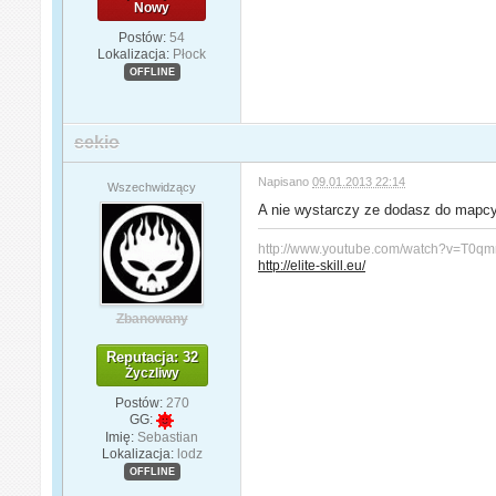
Nowy
Postów:
54
Lokalizacja:
Płock
OFFLINE
sekio
Napisano
09.01.2013 22:14
Wszechwidzący
A nie wystarczy ze dodasz do mapcyc
http://www.youtube.com/watch?v=T0
http://elite-skill.eu/
Zbanowany
Reputacja: 32
Życzliwy
Postów:
270
GG:
Imię:
Sebastian
Lokalizacja:
lodz
OFFLINE