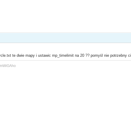
le.txt te dwie mapy i ustawic mp_timelimit na 20 ?? pomyśl nie potrzebny ci
qmmWiGAho