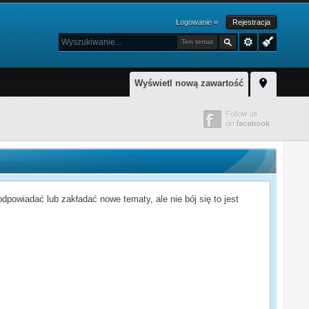
Logowanie »
Rejestracja
Ten temat
Wyświetl nową zawartość
powiadać lub zakładać nowe tematy, ale nie bój się to jest