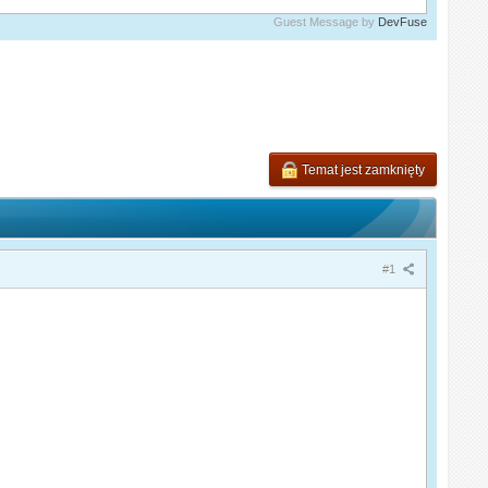
Guest Message by
DevFuse
Temat jest zamknięty
#1