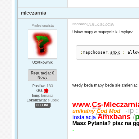
mleczarnia
Napisano
09.01.2013 22:34
Profesjonalista
Ustaw mapy w mapcycle.txt i wyłącz
;
mapchooser
.
amxx
;
 allo
Użytkownik
Reputacja: 0
Nowy
wtedy beda mapy beda sie zmieniac p
Postów:
183
GG:
Imię:
tomasz
Lokalizacja:
slupsk
www.
Cs
-Mleczarni
OFFLINE
ip :
unikalny
Cod
Mod
--->
Amxbans
/
Instalacja
Masz Pytania? pisz na g
.