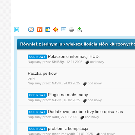
Również z jednym lub większą ilością słów kluczowych
Polaczenie informacji HUD.
COD NOWY
Napisany przez
SHiBBy.
, 12.11.2025
cod nowy
Paczka perkow.
perki
Napisany przez
NAVIK
, 24.03.2025
cod nowy
,
Plugin na małe mapy.
COD NOWY
Napisany przez
NAVIK
, 16.02.2025
cod nowy
Dodatkowe, osobne trzy linie opisu klas
COD NOWY
Napisany przez
Rafii
, 27.01.2025
cod nowy
problem z kompilacja
COD NOWY
Napisany przez
Anonimowy09
, 21.01.2025
cod nowy