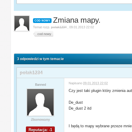
Zmiana mapy.
COD NOWY
Temat rozp.
polak1234
,
09.01.2013 22:02
cod nowy
3 odpowiedzi w tym temacie
polak1234
Napisano
09.01.2013 22:02
Banned
Czy jest taki plugin który zmienia a
De_dust
De_dust 2 itd
Zbanowany
I będą to mapy wybrane przeze mnie
Reputacja: -1