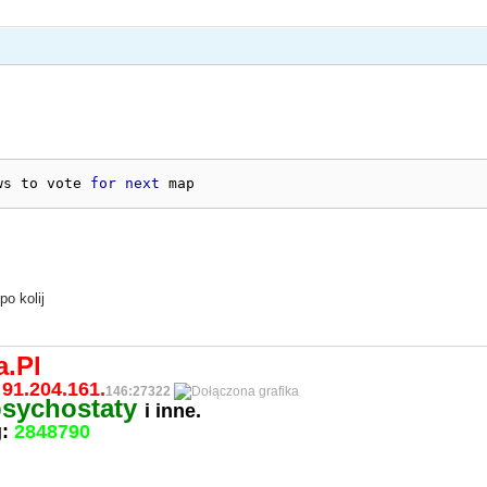
ws to vote 
for
next
 map
o kolij
a.Pl
91.204.161.
146:27322
psychostaty
i inne.
g:
2848790