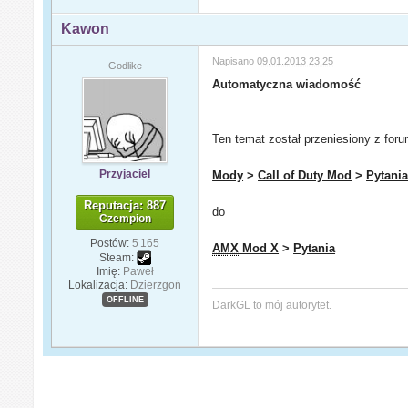
Kawon
Napisano
09.01.2013 23:25
Godlike
Automatyczna wiadomość
Ten temat został przeniesiony z for
Przyjaciel
Mody
>
Call of Duty Mod
>
Pytani
Reputacja: 887
do
Czempion
Postów:
5 165
AMX
Mod X
>
Pytania
Steam:
Imię:
Paweł
Lokalizacja:
Dzierzgoń
OFFLINE
DarkGL to mój autorytet.