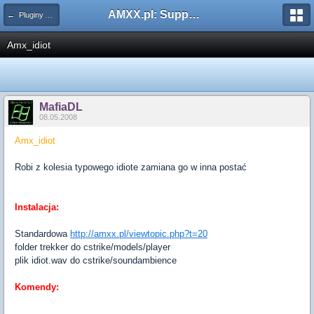
AMXX.pl: Support AMX Mod X i SourceMod
← Pluginy AMXX
Amx_idiot
MafiaDL
08.05.2008
Amx_idiot
Robi z kolesia typowego idiote zamiana go w inna postać
Instalacja:
Standardowa
http://amxx.pl/viewtopic.php?t=20
folder trekker do cstrike/models/player
plik idiot.wav do cstrike/soundambience
Komendy: