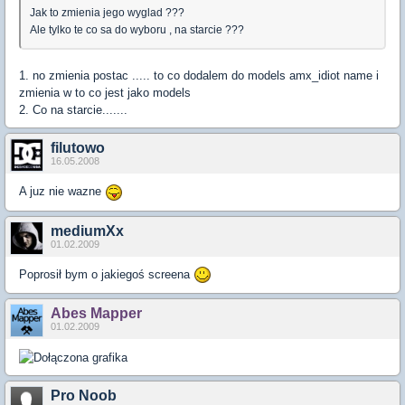
Jak to zmienia jego wyglad ???
Ale tylko te co sa do wyboru , na starcie ???
1. no zmienia postac ..... to co dodalem do models amx_idiot name i
zmienia w to co jest jako models
2. Co na starcie.......
filutowo
16.05.2008
A juz nie wazne
mediumXx
01.02.2009
Poprosił bym o jakiegoś screena
Abes Mapper
01.02.2009
Pro Noob