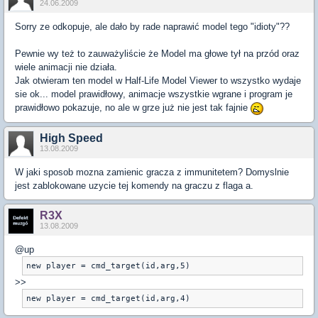
24.06.2009
Sorry ze odkopuje, ale dało by rade naprawić model tego "idioty"??
Pewnie wy też to zauważyliście że Model ma głowe tył na przód oraz
wiele animacji nie działa.
Jak otwieram ten model w Half-Life Model Viewer to wszystko wydaje
sie ok... model prawidłowy, animacje wszystkie wgrane i program je
prawidłowo pokazuje, no ale w grze już nie jest tak fajnie
High Speed
13.08.2009
W jaki sposob mozna zamienic gracza z immunitetem? Domyslnie
jest zablokowane uzycie tej komendy na graczu z flaga a.
R3X
13.08.2009
@up
new player = cmd_target(id,arg,5)
>>
new player = cmd_target(id,arg,4)