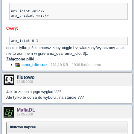
amx_idiot <nick>

Cvary:
dopisz tylko jeżeli chcesz zeby ciągle był wlaczony/wylaczony a jak
nie to adminem w grze amx_cvar amx_idiot 0|1
Załączone pliki
amx_idiot.rar
281,19 KB
1938 Ilość pobrań
filutowo
12.05.2008
Jak to zmienia jego wyglad ???
Ale tylko te co sa do wyboru , na starcie ???
MafiaDL
12.05.2008
filutowo napisał