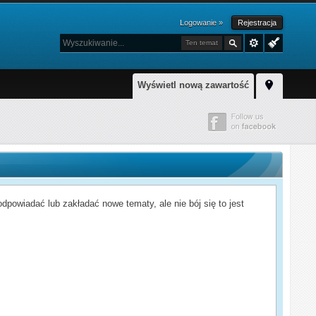
Logowanie »
Rejestracja
Ten temat
Wyświetl nową zawartość
powiadać lub zakładać nowe tematy, ale nie bój się to jest