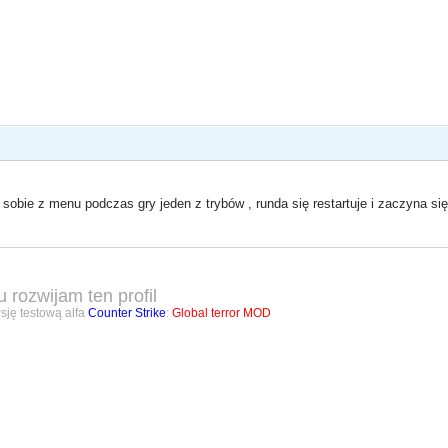
 sobie z menu podczas gry jeden z trybów , runda się restartuje i zaczyna się
u rozwijam ten profil
sję testową alfa
Counter Strike
:
Global terror MOD