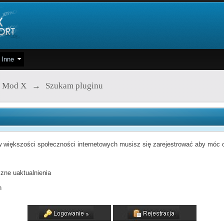
Inne
 Mod X
→
Szukam pluginu
 większości społeczności internetowych musisz się zarejestrować aby móc od
zne uaktualnienia
h