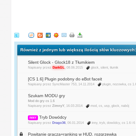
Również z jednym lub większą ilością słów kluczowych:
Silent Glock - Glock18 z Tłumikiem
Napisany przez
DarkGL
, 08.06.2015
glock
,
silent
,
tłumik
[CS 1.6] Plugin podobny do eBot faceit
Napisany przez
SyncMaster 753
, 14.11.2014
plugin
,
nozowka
,
cs 1.
Szukam MODU gry
Mod do gry cs 1.6
Napisany przez
ZimnyY
, 16.03.2014
mod
,
cs
,
usp
,
glock
,
nabój
Tryb Dowódcy
INNY
Napisany przez
Drago36
, 06.01.2014
inny
,
tryb
,
dowódcy
,
cs 1.6
i 6
Powitanie gracza+ranking w HUD, rozgrzewka