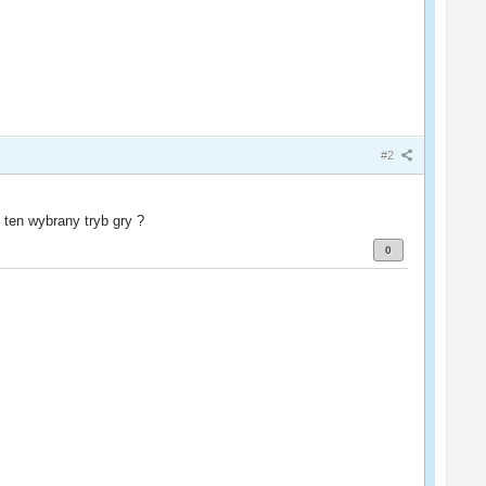
#2
 ten wybrany tryb gry ?
0