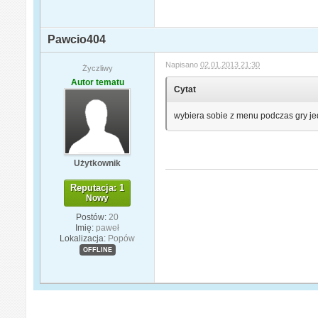
Pawcio404
Napisano
02.01.2013 21:30
Życzliwy
Autor tematu
Cytat
wybiera sobie z menu podczas gry jede
Użytkownik
Reputacja: 1
Nowy
Postów:
20
Imię:
paweł
Lokalizacja:
Popów
OFFLINE