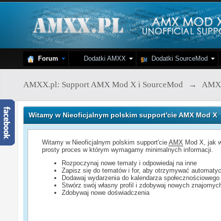
Forum
Dodatki AMXX
Dodatki SourceMod
AMXX.pl: Support AMX Mod X i SourceMod
→
AMX
Witamy w Nieoficjalnym polskim support'cie AMX Mod X
Witamy w Nieoficjalnym polskim support'cie
AMX
Mod X, jak w
prosty proces w którym wymagamy minimalnych informacji.
Rozpoczynaj nowe tematy i odpowiedaj na inne
Zapisz się do tematów i for, aby otrzymywać automatyc
Dodawaj wydarzenia do kalendarza społecznościowego
Stwórz swój własny profil i zdobywaj nowych znajomyc
Zdobywaj nowe doświadczenia