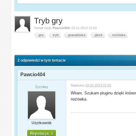
Tryb gry
Temat rozp.
Pawcio404
,
02.01.2013 21:02
gra
tryb
granatówka
glock
nożówka
2 odpowiedzi w tym temacie
Pawcio404
Napisano
02.01.2013 21:02
Życzliwy
Witam. Szukam pluginu dzięki które
nożówka.
Użytkownik
Reputacja: 1