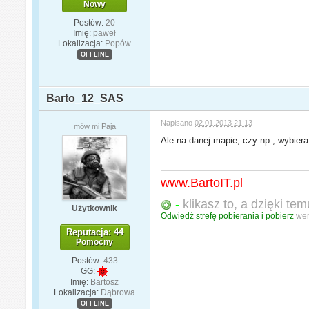
Nowy
Postów:
20
Imię:
paweł
Lokalizacja:
Popów
OFFLINE
Barto_12_SAS
Napisano
02.01.2013 21:13
mów mi Paja
Ale na danej mapie, czy np.; wybiera
www.BartoIT.pl
-
klikasz to, a dzięki tem
Użytkownik
Odwiedź strefę pobierania i pobierz
wer
Reputacja: 44
Pomocny
Postów:
433
GG:
Imię:
Bartosz
Lokalizacja:
Dąbrowa
OFFLINE