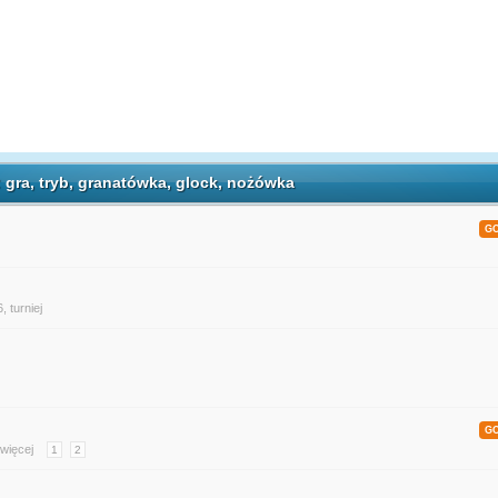
 gra, tryb, granatówka, glock, nożówka
G
6
,
turniej
G
 więcej
1
2