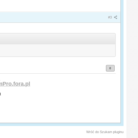
#3
0
.
Pro.fora.pl
Wróć do Szukam pluginu