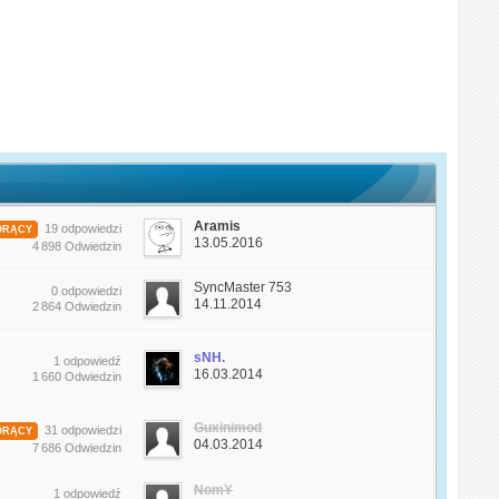
Aramis
19 odpowiedzi
ORĄCY
13.05.2016
4 898 Odwiedzin
SyncMaster 753
0 odpowiedzi
14.11.2014
2 864 Odwiedzin
sNH.
1 odpowiedź
16.03.2014
1 660 Odwiedzin
Guxinimod
31 odpowiedzi
ORĄCY
04.03.2014
7 686 Odwiedzin
NomY
1 odpowiedź