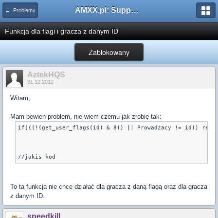
AMXX.pl: Support AMX Mod X i SourceMod
← Problemy
Funkcja dla flagi i gracza z danym ID
Zablokowany
AztekHQS
31.12.2012
Witam,
Mam pewien problem, nie wiem czemu jak zrobię tak:
if(((!(get_user_flags(id) & 8)) || Prowadzacy != id)) retu
To ta funkcja nie chce działać dla gracza z daną flagą oraz dla gracza
z danym ID.
speedkill