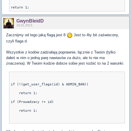
GwynBleidD
10.01.2013
Zacznijmy od tego jaką flagą jest 8
Jest to 4ty bit zaświecony,
czyli flaga d.
Wszystkie z kodów zadziałają poprawnie, łącznie z Twoim (tylko
dałeś w nim o jedną parę nawiasów za dużo, ale to nie ma
znaczenia). W Twoim kodzie dobrze sobie jest rozbić to na 2 warunki:
if (!(get_user_flags(id) & ADMIN_BAN))
    return 1;
if (Prowadzacy != id)
    return 1;