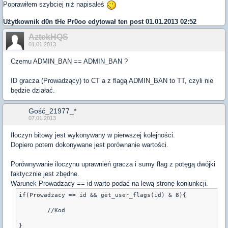
Poprawiłem szybciej niż napisałeś
Użytkownik
d0n tHe Pr0oo
edytował ten post 01.01.2013 02:52
AztekHQS
01.01.2013
Czemu ADMIN_BAN == ADMIN_BAN ?
ID gracza (Prowadzący) to CT a z flagą ADMIN_BAN to TT, czyli nie
będzie działać.
Gość_21977_*
07.01.2013
Iloczyn bitowy jest wykonywany w pierwszej kolejności.
Dopiero potem dokonywane jest porównanie wartości.
Porównywanie iloczynu uprawnień gracza i sumy flag z potęgą dwójki
faktycznie jest zbędne.
Warunek Prowadzacy == id warto podać na lewą stronę koniunkcji.
if(Prowadzacy == id && get_user_flags(id) & 8){
	//Kod
}