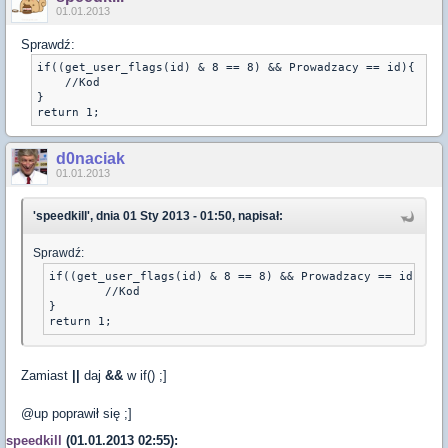
01.01.2013
Sprawdź:
if((get_user_flags(id) & 8 == 8) && Prowadzacy == id){

    //Kod

}

return 1;
d0naciak
01.01.2013
'speedkill', dnia 01 Sty 2013 - 01:50, napisał:
Sprawdź:
if((get_user_flags(id) & 8 == 8) && Prowadzacy == id){

	//Kod

}

return 1;
Zamiast
||
daj
&&
w if() ;]
@up poprawił się ;]
speedkill
(01.01.2013 02:55):