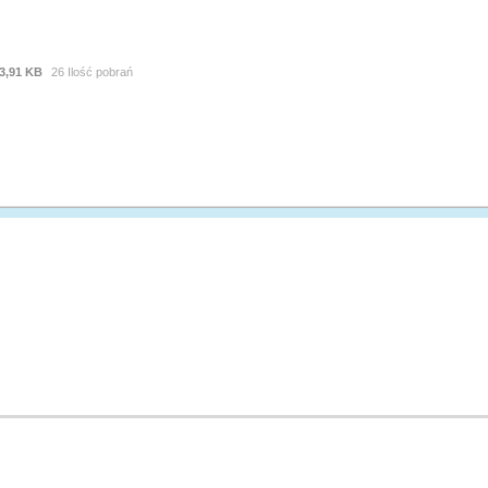
3,91 KB
26 Ilość pobrań