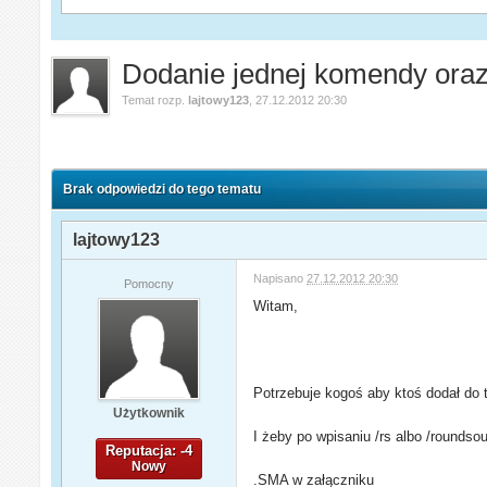
Dodanie jednej komendy ora
Temat rozp.
lajtowy123
,
27.12.2012 20:30
Brak odpowiedzi do tego tematu
lajtowy123
Napisano
27.12.2012 20:30
Pomocny
Witam,
Potrzebuje kogoś aby ktoś dodał do
Użytkownik
I żeby po wpisaniu /rs albo /rounds
Reputacja: -4
Nowy
.SMA w załączniku