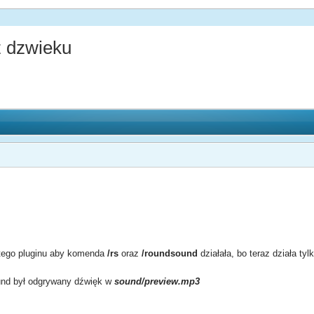
z dzwieku
 tego pluginu aby komenda
/rs
oraz
/roundsound
działała, bo teraz działa tyl
ound był odgrywany dźwięk w
sound/preview.mp3