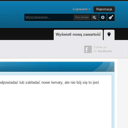
Logowanie »
Rejestracja
Ten temat
Wyświetl nową zawartość
powiadać lub zakładać nowe tematy, ale nie bój się to jest