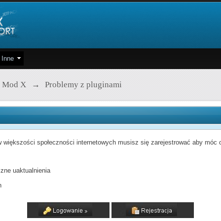
Inne
 Mod X
→
Problemy z pluginami
 większości społeczności internetowych musisz się zarejestrować aby móc od
zne uaktualnienia
h