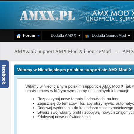
Forum
Dodatki AMXX
Dodatki SourceMod
AMXX.pl: Support AMX Mod X i SourceMod
→
AMX
Witamy w Nieoficjalnym polskim support'cie AMX Mod X
Witamy w Nieoficjalnym polskim support'cie
AMX
Mod X, jak w
prosty proces w którym wymagamy minimalnych informacji.
Rozpoczynaj nowe tematy i odpowiedaj na inne
Zapisz się do tematów i for, aby otrzymywać automatyc
Dodawaj wydarzenia do kalendarza społecznościowego
Stwórz swój własny profil i zdobywaj nowych znajomyc
Zdobywaj nowe doświadczenia