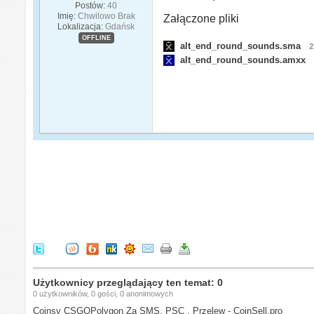
Postów:
40
Imię:
Chwilowo Brak
Załączone pliki
Lokalizacja:
Gdańsk
OFFLINE
alt_end_round_sounds.sma
2
alt_end_round_sounds.amxx
Użytkownicy przeglądający ten temat: 0
0 użytkowników, 0 gości, 0 anonimowych
Coinsy CSGOPolygon Za SMS, PSC , Przelew - CoinSell.pro