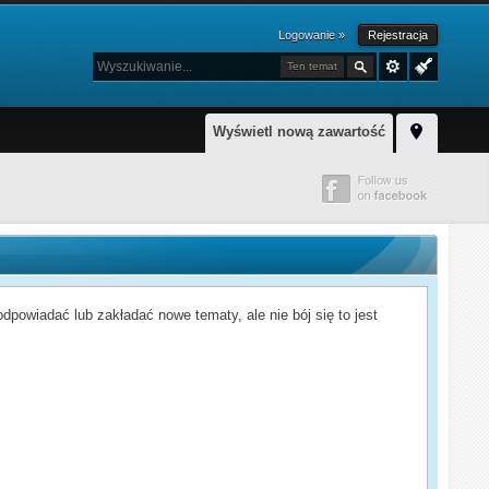
Logowanie »
Rejestracja
Ten temat
Wyświetl nową zawartość
powiadać lub zakładać nowe tematy, ale nie bój się to jest