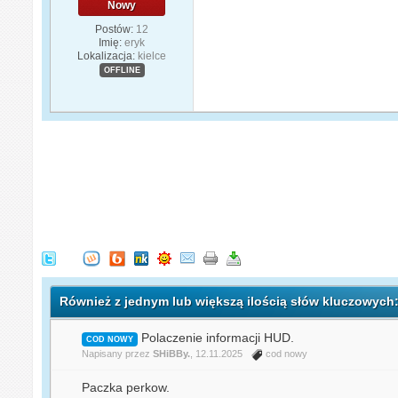
Nowy
Postów:
12
Imię:
eryk
Lokalizacja:
kielce
OFFLINE
Również z jednym lub większą ilością słów kluczowych
Polaczenie informacji HUD.
COD NOWY
Napisany przez
SHiBBy.
, 12.11.2025
cod nowy
Paczka perkow.