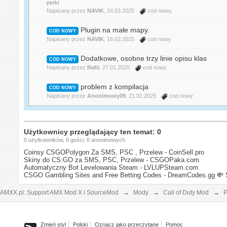
perki
Napisany przez
NAVIK
, 24.03.2025
cod nowy
,
Plugin na małe mapy.
COD NOWY
Napisany przez
NAVIK
, 16.02.2025
cod nowy
Dodatkowe, osobne trzy linie opisu klas
COD NOWY
Napisany przez
Rafii
, 27.01.2025
cod nowy
problem z kompilacja
COD NOWY
Napisany przez
Anonimowy09
, 21.01.2025
cod nowy
Użytkownicy przeglądający ten temat: 0
0 użytkowników, 0 gości, 0 anonimowych
Coinsy CSGOPolygon Za SMS, PSC , Przelew - CoinSell.pro
Skiny do CS:GO za SMS, PSC, Przelew - CSGOPaka.com
Automatyczny Bot Levelowania Steam - LVLUPSteam.com
CSGO Gambling Sites and Free Betting Codes - DreamCodes.gg
💸 
AMXX.pl: Support AMX Mod X i SourceMod
→
Mody
→
Call of Duty Mod
→
P
Zmień styl
Polski
Oznacz jako przeczytane
Pomoc