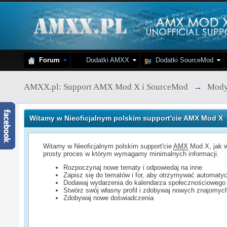
Forum
Dodatki AMXX
Dodatki SourceMod
AMXX.pl: Support AMX Mod X i SourceMod
→
Mod
Witamy w Nieoficjalnym polskim support'cie AMX Mod X
Witamy w Nieoficjalnym polskim support'cie
AMX
Mod X, jak w
prosty proces w którym wymagamy minimalnych informacji.
Rozpoczynaj nowe tematy i odpowiedaj na inne
Zapisz się do tematów i for, aby otrzymywać automatyc
Dodawaj wydarzenia do kalendarza społecznościowego
Stwórz swój własny profil i zdobywaj nowych znajomyc
Zdobywaj nowe doświadczenia