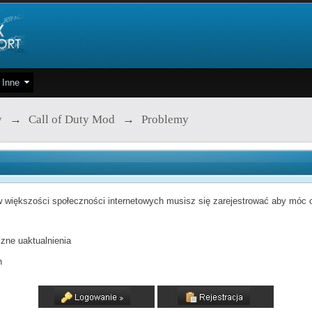
Inne
y
→
Call of Duty Mod
→
Problemy
 większości społeczności internetowych musisz się zarejestrować aby móc od
zne uaktualnienia
h