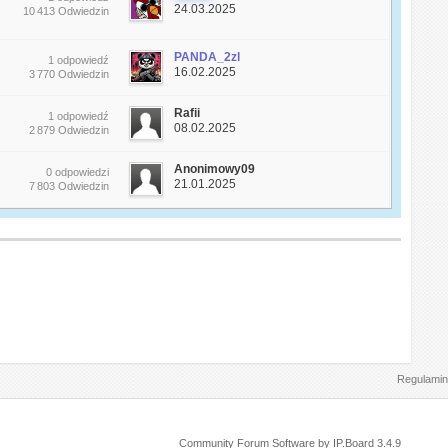
24.03.2025
10 413 Odwiedzin
PANDA_2zl
1 odpowiedź
16.02.2025
3 770 Odwiedzin
Rafii
1 odpowiedź
08.02.2025
2 879 Odwiedzin
Anonimowy09
0 odpowiedzi
21.01.2025
7 803 Odwiedzin
Regulamin
Community Forum Software by IP.Board 3.4.9