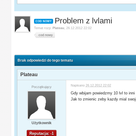
Problem z lvlami
COD NOWY
Temat rozp.
Plateau
,
26.12.2012 22:02
cod nowy
Brak odpowiedzi do tego tematu
Plateau
Napisano
26.12.2012 22:02
Początkujący
Gdy wbijam powiedzmy 10 lvl to inni 
Jak to zmienic zeby kazdy mial swoje
Użytkownik
Reputacja: -1