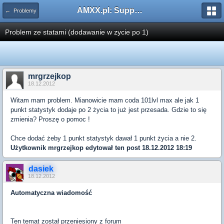
AMXX.pl: Support AMX Mod X i SourceMod
← Problemy
Problem ze statami (dodawanie w zycie po 1)
mrgrzejkop
18.12.2012
Witam mam problem. Mianowicie mam coda 101lvl max ale jak 1
punkt statystyk dodaje po 2 życia to już jest przesada. Gdzie to się
zmienia? Proszę o pomoc !
Chce dodać żeby 1 punkt statystyk dawał 1 punkt życia a nie 2.
Użytkownik
mrgrzejkop
edytował ten post 18.12.2012 18:19
dasiek
18.12.2012
Automatyczna wiadomość
Ten temat został przeniesiony z forum