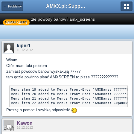
AMXX.pl: Support AMX Mod X i SourceMod
← Problemy
złe powody banów i amx_screens
GmAMXBans
kiper1
16.12.2012
Witam .
Otóz mam taki problem :
zamiast powodów banów wyskakują ?????
tam gdzie powinno pisać AMXSCREEN to pisze ?????????????
Menu item 19 added to Menus Front-End: "AMXBans: ??????????
Menu item 20 added to Menus Front-End: "AMXBans: ??????????
Menu item 21 added to Menus Front-End: "AMXBans: ??????? ??
Proszę o pomoc i szybką odpowiedź
Kawon
16.12.2012