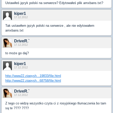
Ustawiłeś język polski na serwerze? Edytowałeś plik amxbans.txt?
kiper1
17.12.2012
Tak ustawiłem język polski na serwerze , ale nie edytowałem
amxbans.txt
DriveR.`
17.12.2012
to może go daj?
kiper1
17.12.2012
http://www22.zippysh...19833/file.html
http://www22.zippysh...68758/file.html
DriveR.`
17.12.2012
Z tego co widzę wszystko czyta ci z rosyjskiego tłumaczenia bo tam
są te ???? ????