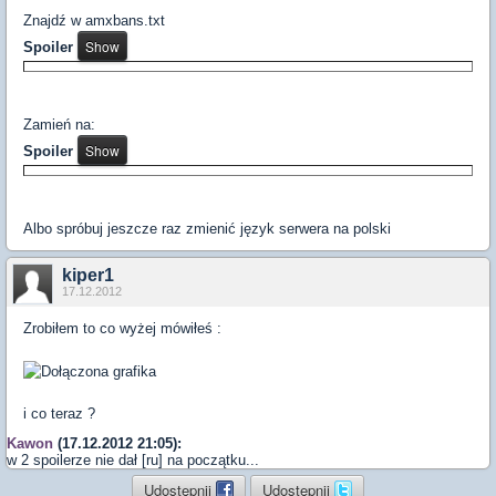
Znajdź w amxbans.txt
Spoiler
Zamień na:
Spoiler
Albo spróbuj jeszcze raz zmienić język serwera na polski
kiper1
17.12.2012
Zrobiłem to co wyżej mówiłeś :
i co teraz ?
Kawon
(17.12.2012 21:05):
w 2 spoilerze nie dał [ru] na początku...
Udostępnij
Udostępnij