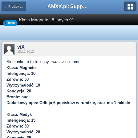
AMXX.pl: Support AMX Mod X i SourceMod
← Prośby o Klasę/Perk
Klasa Magneto i 8 innych ^^
Klasa
viX
15.12.2012
Siemanko, o to te klasy.. wraz z opisami.:
Klasa: Magneto
Inteligencja: 10
Zdrowie: 30
Wytrzymałość: 10
Kondycja: 20
Bronie: aug
Dodatkowy opis: Odbija 6 pociskow w rundzie, oraz ma 1 rakiete
Klasa: Medyk
Inteligencja: 15
Zdrowie: 30
Wytrzymałość: 20
Kondycja: 35