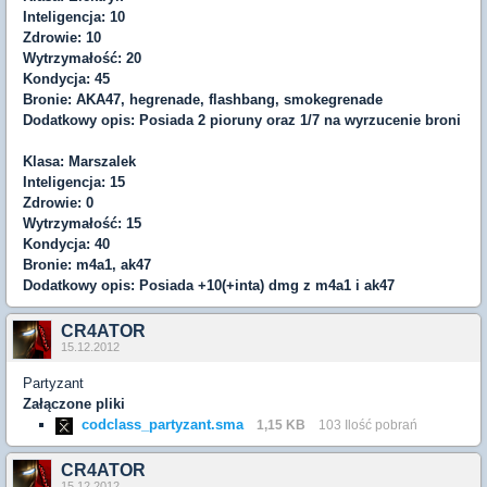
Inteligencja: 10
Zdrowie: 10
Wytrzymałość: 20
Kondycja: 45
Bronie: AKA47, hegrenade, flashbang, smokegrenade
Dodatkowy opis: Posiada 2 pioruny oraz 1/7 na wyrzucenie broni
Klasa: Marszalek
Inteligencja: 15
Zdrowie: 0
Wytrzymałość: 15
Kondycja: 40
Bronie: m4a1, ak47
Dodatkowy opis: Posiada +10(+inta) dmg z m4a1 i ak47
CR4ATOR
15.12.2012
Partyzant
Załączone pliki
codclass_partyzant.sma
1,15 KB
103 Ilość pobrań
CR4ATOR
15.12.2012