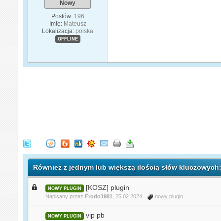
Nowy
Postów:
196
Imię:
Mateusz
Lokalizacja:
polska
OFFLINE
Również z jednym lub większą ilością słów kluczowych
[KOSZ] plugin
NOWY PLUGIN
Napisany przez
Frodo1981
, 25.02.2024
nowy plugin
vip pb
NOWY PLUGIN