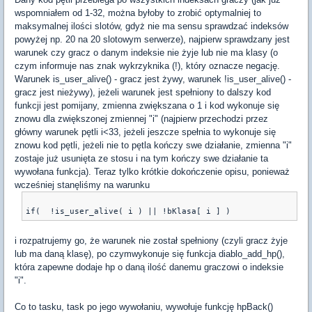
wspomniałem od 1-32, można byłoby to zrobić optymalniej to
maksymalnej ilości slotów, gdyż nie ma sensu sprawdzać indeksów
powyżej np. 20 na 20 slotowym serwerze), najpierw sprawdzany jest
warunek czy gracz o danym indeksie nie żyje lub nie ma klasy (o
czym informuje nas znak wykrzyknika (!), który oznacze negację.
Warunek is_user_alive() - gracz jest żywy, warunek !is_user_alive() -
gracz jest nieżywy), jeżeli warunek jest spełniony to dalszy kod
funkcji jest pomijany, zmienna zwiększana o 1 i kod wykonuje się
znowu dla zwiększonej zmiennej "i" (najpierw przechodzi przez
główny warunek pętli i<33, jeżeli jeszcze spełnia to wykonuje się
znowu kod pętli, jeżeli nie to pętla kończy swe działanie, zmienna "i"
zostaje już usunięta ze stosu i na tym kończy swe działanie ta
wywołana funkcja). Teraz tylko krótkie dokończenie opisu, ponieważ
wcześniej stanęliśmy na warunku
i rozpatrujemy go, że warunek nie został spełniony (czyli gracz żyje
lub ma daną klasę), po czymwykonuje się funkcja diablo_add_hp(),
która zapewne dodaje hp o daną ilość danemu graczowi o indeksie
"i".
Co to tasku, task po jego wywołaniu, wywołuje funkcję hpBack()