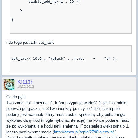
        diablo_add_hp( i , 10 );
    }
}
i do tego jest taki set_task
set_task( 10.0 , "hpBack" , .flags    =    "b" );
K!113r
10.12.2012
Co do pętli
Tworzona jest zmienna "i", która przyjmuje wartość 1 (jest to indeks
pierwszego gracza, możliwe indeksy graczy to 1-32), następnie
podany jest warunek, który musi zostać spełniony aby pętla mogła
wykonać dany kod (mogła wykonać iterację), na końcu podane masz,
że po wykonaniu się kodu pętli zmienna "i" zostanie zwiększona o 1,
jest to postinkrementacja (
http://amxx.pl/topic/2790-a-czy-a/
).
Dany kod pętli przebiega po wszystkich indeksach graczy (jak już