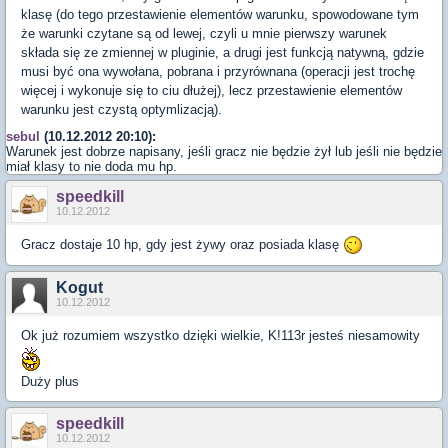
klasę (do tego przestawienie elementów warunku, spowodowane tym
że warunki czytane są od lewej, czyli u mnie pierwszy warunek
składa się ze zmiennej w pluginie, a drugi jest funkcją natywną, gdzie
musi być ona wywołana, pobrana i przyrównana (operacji jest trochę
więcej i wykonuje się to ciu dłużej), lecz przestawienie elementów
warunku jest czystą optymlizacją).
sebul
(10.12.2012 20:10):
Warunek jest dobrze napisany, jeśli gracz nie będzie żył lub jeśli nie będzie
miał klasy to nie doda mu hp.
speedkill
10.12.2012
Gracz dostaje 10 hp, gdy jest żywy oraz posiada klasę
Kogut
10.12.2012
Ok już rozumiem wszystko dzięki wielkie, K!113r jesteś niesamowity
Duży plus
speedkill
10.12.2012