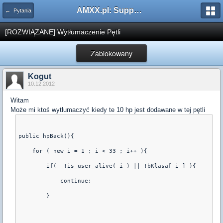
AMXX.pl: Support AMX Mod X i SourceMod
← Pytania
[ROZWIĄZANE] Wytłumaczenie Pętli
Zablokowany
Kogut
10.12.2012
Witam
Może mi ktoś wytłumaczyć kiedy te 10 hp jest dodawane w tej pętli
public hpBack(){
    for ( new i = 1 ; i < 33 ; i++ ){
        if(  !is_user_alive( i ) || !bKlasa[ i ] ){
            continue;
        }