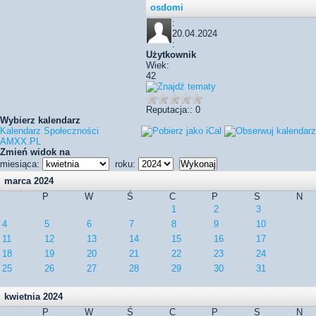
osdomi
:
20.04.2024
:
Użytkownik
Wiek:
42
Reputacja:: 0
Wybierz kalendarz
Kalendarz Społeczności
AMXX.PL
Zmień widok na
miesiąca:
roku:
marca 2024
P
W
Ś
C
P
S
N
1
2
3
4
5
6
7
8
9
10
11
12
13
14
15
16
17
18
19
20
21
22
23
24
25
26
27
28
29
30
31
kwietnia 2024
P
W
Ś
C
P
S
N