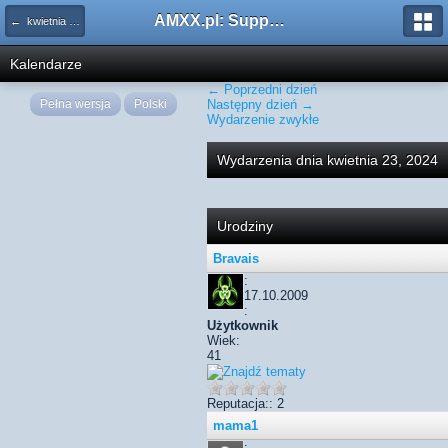
AMXX.pl: Support AMX Mod X i SourceMod
← kwietnia 2024
Kalendarze
← Poprzedni dzień
Pełna wersja
Polski
Następny dzień →
Wydarzenie zwykłe
Wydarzenia dnia kwietnia 23, 2024
Urodziny
Bravais
:
17.10.2009
:
Użytkownik
Wiek:
41
Reputacja:: 2
mama1
: