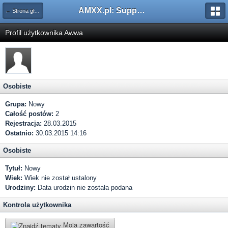
AMXX.pl: Support AMX Mod X i SourceMod
← Strona główna
Profil użytkownika Awwa
Osobiste
Grupa:
Nowy
Całość postów:
2
Rejestracja:
28.03.2015
Ostatnio:
30.03.2015 14:16
Osobiste
Tytuł:
Nowy
Wiek:
Wiek nie został ustalony
Urodziny:
Data urodzin nie została podana
Kontrola użytkownika
Moja zawartość