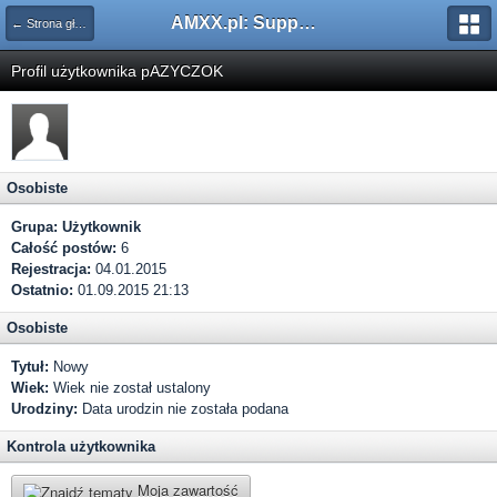
AMXX.pl: Support AMX Mod X i SourceMod
← Strona główna
Profil użytkownika pAZYCZOK
Osobiste
Grupa:
Użytkownik
Całość postów:
6
Rejestracja:
04.01.2015
Ostatnio:
01.09.2015 21:13
Osobiste
Tytuł:
Nowy
Wiek:
Wiek nie został ustalony
Urodziny:
Data urodzin nie została podana
Kontrola użytkownika
Moja zawartość