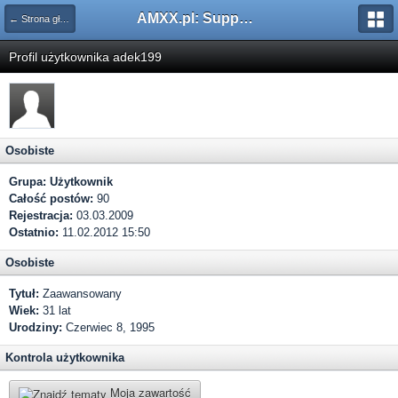
AMXX.pl: Support AMX Mod X i SourceMod
← Strona główna
Profil użytkownika adek199
Osobiste
Grupa:
Użytkownik
Całość postów:
90
Rejestracja:
03.03.2009
Ostatnio:
11.02.2012 15:50
Osobiste
Tytuł:
Zaawansowany
Wiek:
31 lat
Urodziny:
Czerwiec 8, 1995
Kontrola użytkownika
Moja zawartość