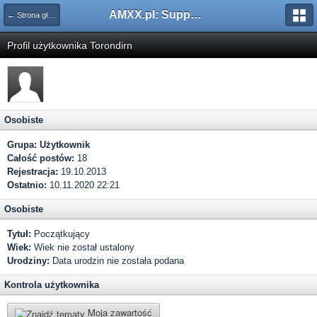
AMXX.pl: Support AMX Mod X i SourceMod
← Strona główna
Profil użytkownika Torondirn
Osobiste
Grupa:
Użytkownik
Całość postów:
18
Rejestracja:
19.10.2013
Ostatnio:
10.11.2020 22:21
Osobiste
Tytuł:
Początkujący
Wiek:
Wiek nie został ustalony
Urodziny:
Data urodzin nie została podana
Kontrola użytkownika
Moja zawartość