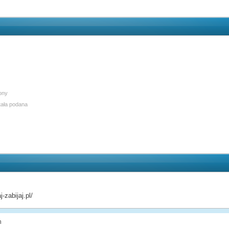
lony
tała podana
j-zabijaj.pl/
n