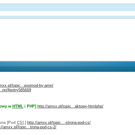
amxx.pl/topic...expmod-by-arnn/
...nn/#entry585669
ktowy w
HTML
i PHP]
http://amxx.pl/topic...aktowy-htmlphp/
rona [Pod
CS
].]
http://amxx.pl/topic...-strona-pod-cs/
://amxx.pl/topic...trona-pod-cs-2/