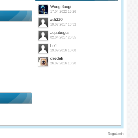
WoogI3oogi
17.04.2022 15:26
adi330
19.07.2017 13:32
aquabegus
02.04.2017 20:55
hi?!
19.09.2016 10:08
dredek
26.07.2016 13:20
Regulamin