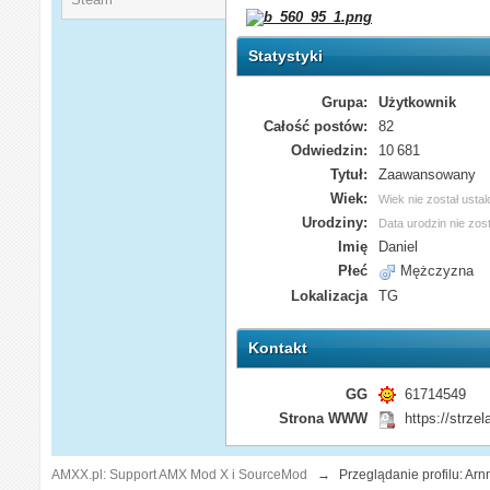
Statystyki
Grupa:
Użytkownik
Całość postów:
82
Odwiedzin:
10 681
Tytuł:
Zaawansowany
Wiek:
Wiek nie został usta
Urodziny:
Data urodzin nie zos
Imię
Daniel
Płeć
Mężczyzna
Lokalizacja
TG
Kontakt
GG
61714549
Strona WWW
https://strzela
AMXX.pl: Support AMX Mod X i SourceMod
→
Przeglądanie profilu: Arn