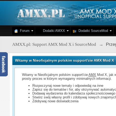
Forum
Dodatki AMXX
Dodatki SourceMod
AMXX.pl: Support AMX Mod X i SourceMod
→
Przeg
Witamy w Nieoficjalnym polskim support'cie AMX Mod X
Witamy w Nieoficjalnym polskim support'cie
AMX
Mod X, jak w
prosty proces w którym wymagamy minimalnych informacji.
Rozpoczynaj nowe tematy i odpowiedaj na inne
Zapisz się do tematów i for, aby otrzymywać automatyc
Dodawaj wydarzenia do kalendarza społecznościowego
Stwórz swój własny profil i zdobywaj nowych znajomyc
Zdobywaj nowe doświadczenia