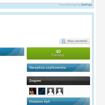
Guest Message by
DevFuse
Moja zawartość
40
Pomocny
Narzędzia użytkownika
Znajomi
Ostatnio byli