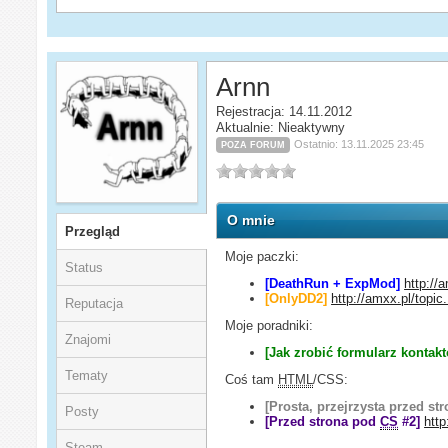
Arnn
Rejestracja: 14.11.2012
Aktualnie: Nieaktywny
Ostatnio: 13.11.2025 23:45
POZA FORUM
O mnie
Przegląd
Moje paczki:
Status
[DeathRun + ExpMod]
http://
[OnlyDD2]
http://amxx.pl/topic
Reputacja
Moje poradniki:
Znajomi
[Jak zrobić formularz konta
Tematy
Coś tam
HTML
/CSS:
[Prosta, przejrzysta przed st
Posty
[Przed strona pod
CS
#2]
http
Steam