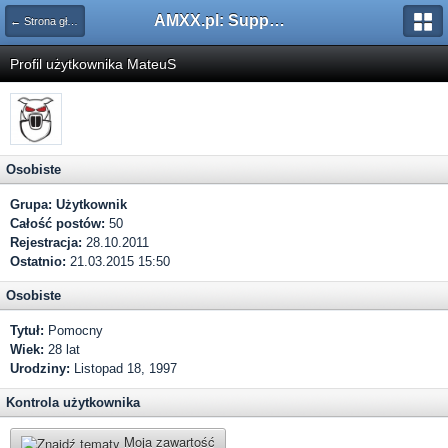
AMXX.pl: Support AMX Mod X i SourceMod
← Strona główna
Profil użytkownika MateuS
Osobiste
Grupa:
Użytkownik
Całość postów:
50
Rejestracja:
28.10.2011
Ostatnio:
21.03.2015 15:50
Osobiste
Tytuł:
Pomocny
Wiek:
28 lat
Urodziny:
Listopad 18, 1997
Kontrola użytkownika
Moja zawartość