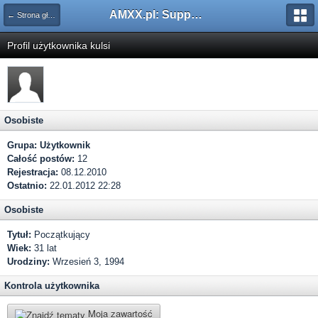
AMXX.pl: Support AMX Mod X i SourceMod
← Strona główna
Profil użytkownika kulsi
Osobiste
Grupa:
Użytkownik
Całość postów:
12
Rejestracja:
08.12.2010
Ostatnio:
22.01.2012 22:28
Osobiste
Tytuł:
Początkujący
Wiek:
31 lat
Urodziny:
Wrzesień 3, 1994
Kontrola użytkownika
Moja zawartość