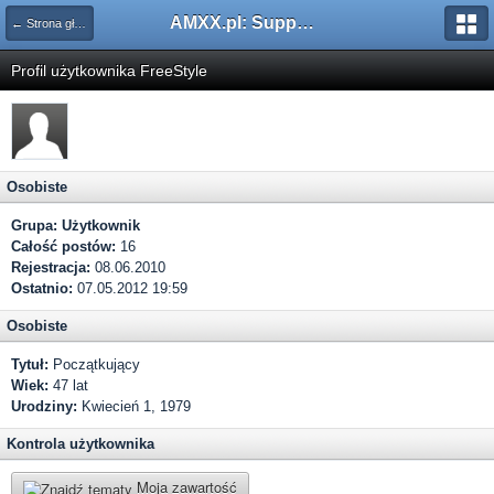
AMXX.pl: Support AMX Mod X i SourceMod
← Strona główna
Profil użytkownika FreeStyle
Osobiste
Grupa:
Użytkownik
Całość postów:
16
Rejestracja:
08.06.2010
Ostatnio:
07.05.2012 19:59
Osobiste
Tytuł:
Początkujący
Wiek:
47 lat
Urodziny:
Kwiecień 1, 1979
Kontrola użytkownika
Moja zawartość