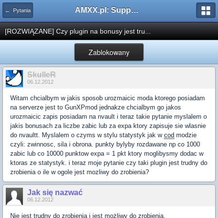
AMXX.pl: Support AMX Mod X i SourceMod
← Pytania
[ROZWIĄZANE] Czy plugin na bonusy jest tru...
Zablokowany
SkulleR
06.12.2012
Witam chcialbym w jakis sposob urozmaicic moda ktorego posiadam
na serverze jest to GunXPmod jednakze chcialbym go jakos
urozmaicic zapis posiadam na nvault i teraz takie pytanie myslalem o
jakis bonusach za liczbe zabic lub za expa ktory zapisuje sie wlasnie
do nvaultt. Myslalem o czyms w stylu statystyk jak w
cod
modzie
czyli: zwinnosc, sila i obrona. punkty bylyby rozdawane np co 1000
zabic lub co 10000 punktow expa = 1 pkt ktory moglibysmy dodac w
ktoras ze statystyk. i teraz moje pytanie czy taki plugin jest trudny do
zrobienia o ile w ogole jest mozliwy do zrobienia?
Jak się nazwać
06.12.2012
Nie jest trudny do zrobienia i jest możliwy do zrobienia.