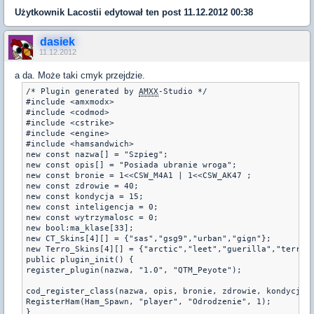
Użytkownik
Lacostii
edytował ten post 11.12.2012 00:38
dasiek
11.12.2012
a da. Może taki cmyk przejdzie.
/* Plugin generated by 
AMXX
-Studio */

#include <amxmodx>

#include <codmod>

#include <cstrike>

#include <engine>

#include <hamsandwich>

new const nazwa[] = "Szpieg";

new const opis[] = "Posiada ubranie wroga";

new const bronie = 1<<CSW_M4A1 | 1<<CSW_AK47 ;

new const zdrowie = 40;

new const kondycja = 15;

new const inteligencja = 0;

new const wytrzymalosc = 0;

new bool:ma_klase[33];

new CT_Skins[4][] = {"sas","gsg9","urban","gign"};

new Terro_Skins[4][] = {"arctic","leet","guerilla","terror"
public plugin_init() {

register_plugin(nazwa, "1.0", "QTM_Peyote");

cod_register_class(nazwa, opis, bronie, zdrowie, kondycja, 
RegisterHam(Ham_Spawn, "player", "Odrodzenie", 1);

}
