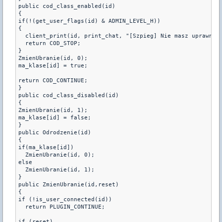
public cod_class_enabled(id)

{

if(!(get_user_flags(id) & ADMIN_LEVEL_H))

{

  client_print(id, print_chat, "[Szpieg] Nie masz uprawnien
  return COD_STOP;

}

ZmienUbranie(id, 0);

ma_klase[id] = true;

return COD_CONTINUE;

}

public cod_class_disabled(id)

{

ZmienUbranie(id, 1);

ma_klase[id] = false;

}

public Odrodzenie(id)

{

if(ma_klase[id])

  ZmienUbranie(id, 0);

else

  ZmienUbranie(id, 1);

}

public ZmienUbranie(id,reset)

{

if (!is_user_connected(id))

  return PLUGIN_CONTINUE;

if (reset)
