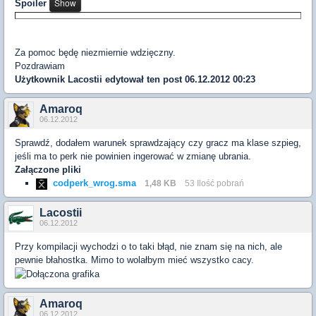
Spoiler
Za pomoc będę niezmiernie wdzięczny.
Pozdrawiam
Użytkownik
Lacostii
edytował ten post 06.12.2012 00:23
Amaroq
06.12.2012
Sprawdź, dodałem warunek sprawdzający czy gracz ma klase szpieg,
jeśli ma to perk nie powinien ingerować w zmianę ubrania.
Załączone pliki
codperk_wrog.sma
1,48 KB
53 Ilość pobrań
Lacostii
06.12.2012
Przy kompilacji wychodzi o to taki błąd, nie znam się na nich, ale
pewnie błahostka. Mimo to wolałbym mieć wszystko cacy.
Amaroq
06.12.2012