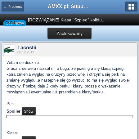
AMXX.pl: Support AMX Mod X i SourceMod
← Problemy
[ROZWIĄZANE] Klasa "Szpieg" kolidu...
CoD Nowy
Zablokowany
Lacostii
06.12.2012
Witam serdecznie.
Gracz z serwera napisał mi o bugu, że jeżeli gra się klasą szpieg,
która zmienia wygląd na drużyny przeciwnej i otrzyma się perk na
zmianę wyglądu ,a następnie się go wyrzuci to ma się wygląd swojej
drużyny. Poniżej daje 2 kody perku i klasy, proszę o wskazanie
rozwiązania i ewentualne już przerobienie klasy/perku .
Perk:
Spoiler
Klasa: