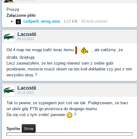
Proszę
Załączone pliki
codperk_wrog.sma
1,17 KB
60 Ilość pobrań
Lacostii
06.12.2012
Od 4 map nie mogę trafić teraz itemu
, ale załóżmy ,że
działa, dziękuję.
Lecz zauważyłem, że ten szpieg również sam z siebie gubi
przebranie, możecie rzucić okiem na ten kod dokładnie czy jest z nim
wszystko okey ?
Lacostii
11.12.2012
Tak to pewne, ze szpiegiem jest coś nie tak. Podejrzewam, że traci
on ubiór gdy PTB go przerzuca do drugiego teamu.
Da się coś z tym zrobić panowie
?
Spoiler