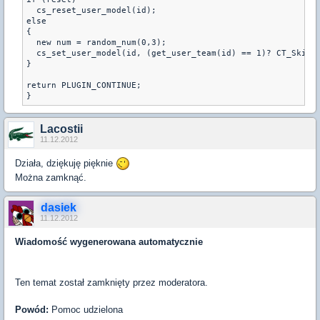
  cs_reset_user_model(id);

else

{

  new num = random_num(0,3);

  cs_set_user_model(id, (get_user_team(id) == 1)? CT_Skins[
}

return PLUGIN_CONTINUE;

Lacostii
11.12.2012
Działa, dziękuję pięknie
Można zamknąć.
dasiek
11.12.2012
Wiadomość wygenerowana automatycznie
Ten temat został zamknięty przez moderatora.
Powód:
Pomoc udzielona