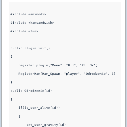
#include <amxmodx>
#include <hamsandwich>
#include <fun>
public plugin_init()
{
    register_plugin("Menu", "0.1", "K!113r")
    RegisterHam(Ham_Spawn, "player", "Odrodzenie", 1)
}
public Odrodzenie(id)
{
    if(is_user_alive(id))
    {
        set_user_gravity(id)