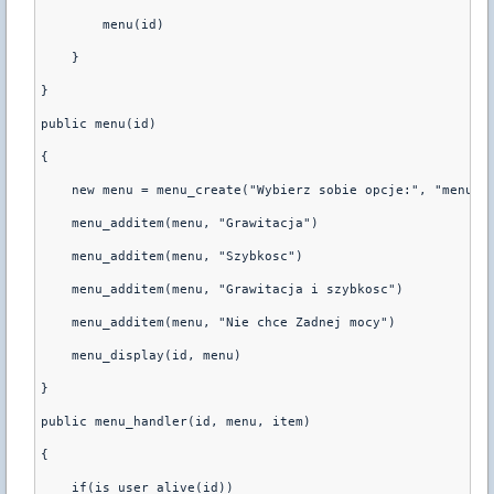
        menu(id)
    }
}
public menu(id)
{
    new menu = menu_create("Wybierz sobie opcje:", "menu_h
    menu_additem(menu, "Grawitacja")
    menu_additem(menu, "Szybkosc")
    menu_additem(menu, "Grawitacja i szybkosc")
    menu_additem(menu, "Nie chce Zadnej mocy")
    menu_display(id, menu)
}
public menu_handler(id, menu, item)
{
    if(is_user_alive(id))