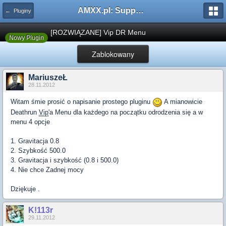
AMXX.pl: Support AMX Mod X i SourceMod
← Pluginy
[ROZWIĄZANE] Vip DR Menu
Nowy Plugin
Zablokowany
MariuszeŁ
28.11.2012
Witam śmie prosić o napisanie prostego pluginu
A mianowicie
Deathrun
Vip
'a Menu dla każdego na początku odrodzenia się a w
menu 4 opcje
1. Gravitacja 0.8
2. Szybkość 500.0
3. Gravitacja i szybkość (0.8 i 500.0)
4. Nie chce Zadnej mocy
Dziękuje .
K!113r
29.11.2012