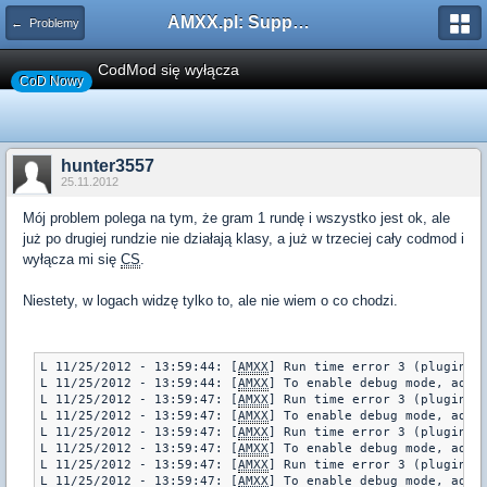
AMXX.pl: Support AMX Mod X i SourceMod
← Problemy
CodMod się wyłącza
CoD Nowy
hunter3557
25.11.2012
Mój problem polega na tym, że gram 1 rundę i wszystko jest ok, ale
już po drugiej rundzie nie działają klasy, a już w trzeciej cały codmod i
wyłącza mi się
CS
.
Niestety, w logach widzę tylko to, ale nie wiem o co chodzi.
L 11/25/2012 - 13:59:44: [
AMXX
] Run time error 3 (plugin "
L 11/25/2012 - 13:59:44: [
AMXX
] To enable debug mode, add "
L 11/25/2012 - 13:59:47: [
AMXX
] Run time error 3 (plugin "
L 11/25/2012 - 13:59:47: [
AMXX
] To enable debug mode, add "
L 11/25/2012 - 13:59:47: [
AMXX
] Run time error 3 (plugin "
L 11/25/2012 - 13:59:47: [
AMXX
] To enable debug mode, add "
L 11/25/2012 - 13:59:47: [
AMXX
] Run time error 3 (plugin "
L 11/25/2012 - 13:59:47: [
AMXX