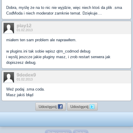
Dobra, myślę że na to nic nie wyjdzie, więc niech ktoś da plik .sma
CodModa i niech moderator zamknie temat. Dziękuje....
play12
01.02.2013
miałem ten sam problem ale naprawiłem.
w plugins.ini tak sobie wpisz qtm_codmod debug
i wyslij jeszcze jakie pluginy masz, i zrob restart serwera jak
dopiszesz debug.
9dedex9
01.02.2013
Weź podaj .sma coda.
Masz jakiś błąd
Udostępnij
Udostępnij