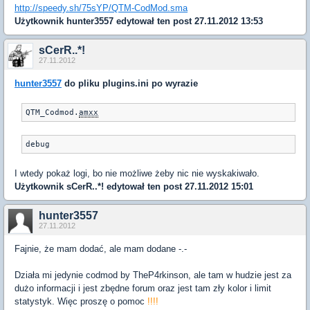
http://speedy.sh/75sYP/QTM-CodMod.sma
Użytkownik
hunter3557
edytował ten post 27.11.2012 13:53
sCerR..*!
27.11.2012
hunter3557
do pliku plugins.ini po wyrazie
QTM_Codmod.
amxx
I wtedy pokaż logi, bo nie możliwe żeby nic nie wyskakiwało.
Użytkownik
sCerR..*!
edytował ten post 27.11.2012 15:01
hunter3557
27.11.2012
Fajnie, że mam dodać, ale mam dodane -.-
Działa mi jedynie codmod by TheP4rkinson, ale tam w hudzie jest za
dużo informacji i jest zbędne forum oraz jest tam zły kolor i limit
statystyk. Więc proszę o pomoc
!!!!