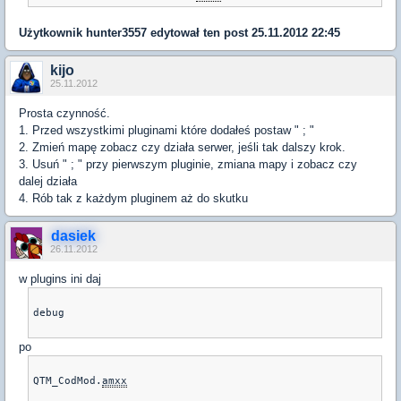
Użytkownik
hunter3557
edytował ten post 25.11.2012 22:45
kijo
25.11.2012
Prosta czynność.
1. Przed wszystkimi pluginami które dodałeś postaw " ; "
2. Zmień mapę zobacz czy działa serwer, jeśli tak dalszy krok.
3. Usuń " ; " przy pierwszym pluginie, zmiana mapy i zobacz czy
dalej działa
4. Rób tak z każdym pluginem aż do skutku
dasiek
26.11.2012
w plugins ini daj
debug

po
QTM_CodMod.
amxx