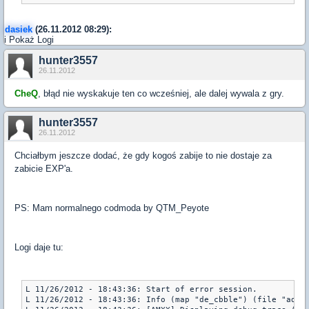
dasiek
(26.11.2012 08:29):
i Pokaż Logi
hunter3557
26.11.2012
CheQ
, błąd nie wyskakuje ten co wcześniej, ale dalej wywala z gry.
hunter3557
26.11.2012
Chciałbym jeszcze dodać, że gdy kogoś zabije to nie dostaje za
zabicie EXP'a.
PS: Mam normalnego codmoda by QTM_Peyote
Logi daje tu:
L 11/26/2012 - 18:43:36: Start of error session.

L 11/26/2012 - 18:43:36: Info (map "de_cbble") (file "addon