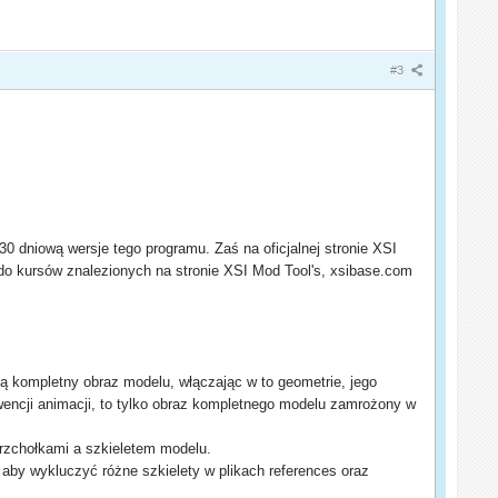
#3
 dniową wersje tego programu. Zaś na oficjalnej stronie XSI
do kursów znalezionych na stronie XSI Mod Tool's, xsibase.com
ą kompletny obraz modelu, włączając w to geometrie, jego
ekwencji animacji, to tylko obraz kompletnego modelu zamrożony w
erzchołkami a szkieletem modelu.
 aby wykluczyć różne szkielety w plikach references oraz