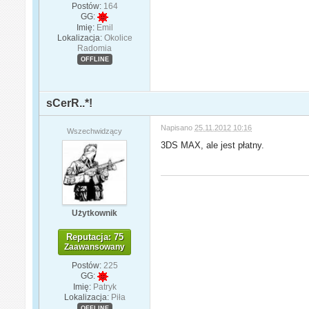
Postów:
164
GG:
Imię:
Emil
Lokalizacja:
Okolice
Radomia
OFFLINE
sCerR..*!
Napisano
25.11.2012 10:16
Wszechwidzący
3DS MAX, ale jest płatny.
Użytkownik
Reputacja: 75
Zaawansowany
Postów:
225
GG:
Imię:
Patryk
Lokalizacja:
Piła
OFFLINE