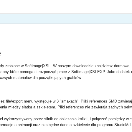
2
ały zrobione w Softimage|XSI . W naszym downloadzie znajdziesz darmową, 30
zasoby które pomogą ci rozpocząć pracę z Softimage|XSI EXP. Jako dodatek 
ekawych materiałów dla początkujących grafików.
z file/export menu występuje w 3 "smakach". Pliki references SMD zawieraj
ączenia miedzy siatką a szkieletem. Pliki references nie zawierają żadnych s
 wykorzystywany przez silnik do obliczania kolizji, i połączeń pomiędzy wi
formacje o animacji oraz niezbędne dane o szkielecie dla programu StudioMdl