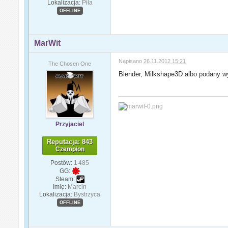
Lokalizacja:
Piła
OFFLINE
MarWit
Napisano
26.11.2012 15:21
The Chosen One
Blender, Milkshape3D albo podany w
Przyjaciel
Reputacja: 843
Czempion
Postów:
1 485
GG:
Steam:
Imię:
Marcin
Lokalizacja:
Bystrzyca
OFFLINE