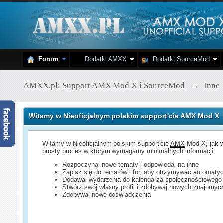
Forum
Dodatki AMXX
Dodatki SourceMod
AMXX.pl: Support AMX Mod X i SourceMod
→
Inne
Witamy w Nieoficjalnym polskim support'cie AMX Mod X
Witamy w Nieoficjalnym polskim support'cie
AMX
Mod X, jak w
prosty proces w którym wymagamy minimalnych informacji.
Rozpoczynaj nowe tematy i odpowiedaj na inne
Zapisz się do tematów i for, aby otrzymywać automatyc
Dodawaj wydarzenia do kalendarza społecznościowego
Stwórz swój własny profil i zdobywaj nowych znajomyc
Zdobywaj nowe doświadczenia