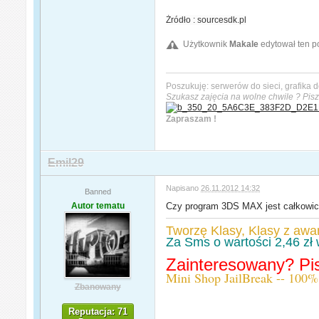
Żródło : sourcesdk.pl
Użytkownik
Makale
edytował ten p
Poszukuję: serwerów do sieci, grafika d
Szukasz zajęcia na wolne chwile ? Pisz
Zapraszam !
Emil29
Napisano
26.11.2012 14:32
Banned
Autor tematu
Czy program 3DS MAX jest całkowic
Tworzę Klasy, Klasy z awa
Za Sms o wartości 2,46 zł 
Zainteresowany? P
Mini Shop JailBreak -- 100%
Zbanowany
Reputacja: 71