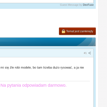
Guest Message by
DevFuse
Temat jest zamknięty
#1
mi się źle robi modele, bo tam trzeba dużo rysować, a ja nie
Na pytania odpowiadam darmowo.