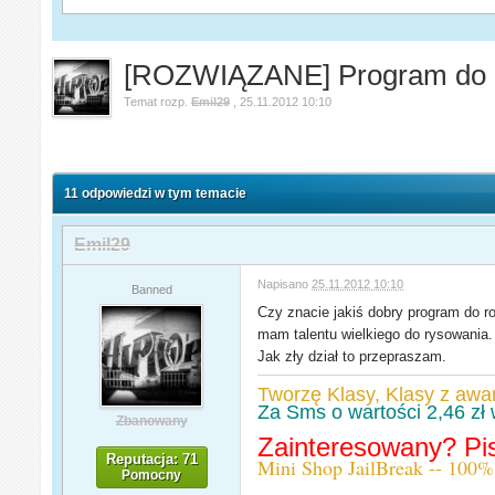
[ROZWIĄZANE] Program do r
Temat rozp.
Emil29
,
25.11.2012 10:10
11 odpowiedzi w tym temacie
Emil29
Napisano
25.11.2012 10:10
Banned
Czy znacie jakiś dobry program do ro
mam talentu wielkiego do rysowania.
Jak zły dział to przepraszam.
Tworzę Klasy, Klasy z awa
Za Sms o wartości 2,46 zł 
Zbanowany
Zainteresowany? P
Reputacja: 71
Mini Shop JailBreak -- 100%
Pomocny