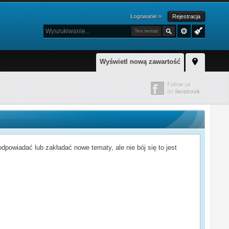
Logowanie »
Rejestracja
Ten temat
Wyświetl nową zawartość
powiadać lub zakładać nowe tematy, ale nie bój się to jest