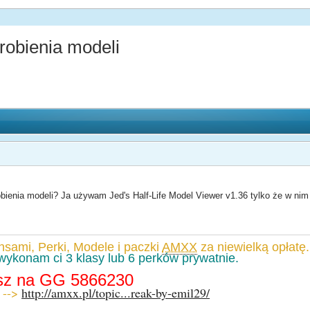
obienia modeli
bienia modeli? Ja używam Jed's Half-Life Model Viewer v1.36 tylko że w nim 
nsami, Perki, Modele i paczki
AMXX
za niewielką opłatę.
wykonam ci 3 klasy lub 6 perków prywatnie.
isz na GG 5866230
 -->
http://amxx.pl/topic...reak-by-emil29/