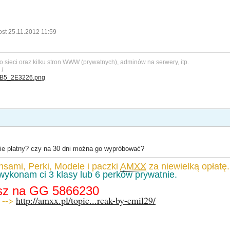
ost 25.11.2012 11:59
o sieci oraz kilku stron WWW (prywatnych), adminów na serwery, itp.
 !
ie płatny? czy na 30 dni można go wypróbować?
nsami, Perki, Modele i paczki
AMXX
za niewielką opłatę.
wykonam ci 3 klasy lub 6 perków prywatnie.
isz na GG 5866230
 -->
http://amxx.pl/topic...reak-by-emil29/