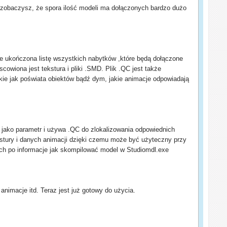
 zobaczysz, że spora ilość modeli ma dołączonych bardzo dużo
je ukończona listę wszystkich nabytków ,które będą dołączone
cowiona jest tekstura i pliki .SMD. Plik .QC jest także
akie jak poświata obiektów bądź dym, jakie animacje odpowiadają
 jako parametr i używa .QC do zlokalizowania odpowiednich
kstury i danych animacji dzięki czemu może być użyteczny przy
ych po informacje jak skompilować model w Studiomdl.exe
animacje itd. Teraz jest już gotowy do użycia.