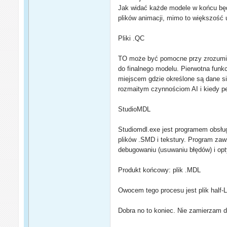
Jak widać każde modele w końcu będ
plików animacji, mimo to większość 
Pliki .QC
TO może być pomocne przy zrozumieni
do finalnego modelu. Pierwotna funkc
miejscem gdzie określone są dane si
rozmaitym czynnościom AI i kiedy p
StudioMDL
Studiomdl.exe jest programem obsłu
plików .SMD i tekstury. Program zaw
debugowaniu (usuwaniu błędów) i op
Produkt końcowy: plik .MDL
Owocem tego procesu jest plik half-L
Dobra no to koniec. Nie zamierzam d