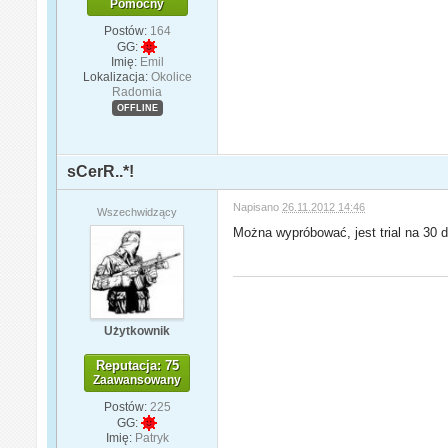
Pomocny
Postów:
164
GG:
Imię:
Emil
Lokalizacja:
Okolice
Radomia
OFFLINE
sCerR..*!
Napisano
26.11.2012 14:46
Wszechwidzący
Można wypróbować, jest trial na 30 d
Użytkownik
Reputacja: 75
Zaawansowany
Postów:
225
GG:
Imię:
Patryk