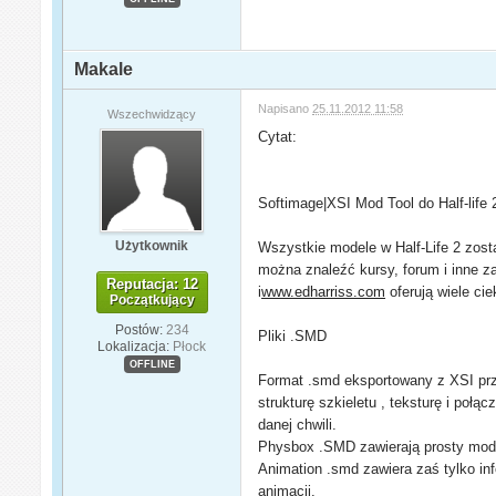
Makale
Napisano
25.11.2012 11:58
Wszechwidzący
Cytat:
Softimage|XSI Mod Tool do Half-life 
Użytkownik
Wszystkie modele w Half-Life 2 zost
można znaleźć kursy, forum i inne 
Reputacja: 12
i
www.edharriss.com
oferują wiele ci
Początkujący
Postów:
234
Pliki .SMD
Lokalizacja:
Płock
OFFLINE
Format .smd eksportowany z XSI prze
strukturę szkieletu , teksturę i poł
danej chwili.
Physbox .SMD zawierają prosty model
Animation .smd zawiera zaś tylko in
animacji.