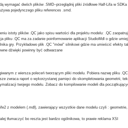
ą wymagać dwóch plików .SMD--przeglądnij pliki źródłowe Half-Lifa w SDKa
używa pojedynczego pliku references .smd.
u istoty plików .QC jako spisu wartości dla projektu modelu: .QC zaopatru
ja pliku .QC ma za zadanie poinformowanie aplikacji StudioMdl o gdzie umiejs
lnika gry. Przykładowo plik .QC "mówi" silnikowi gdzie ma umieścić efekty t
ewne dźwięki powinny być odtwarzane
giwanym z wiersza poleceń tworzącym pliki modelu. Pobiera nazwę pliku .QC
sze zwraca raport o wykorzystanej pamięci do skompletowania geometrii, te
tymalizacji twojego modelu. Zobacz do kompilowanie modeli dla początkując
ife2 z modelem (.mdl), zawierający wszystkie dane modelu czyli : geometrie, 
alej tłumaczyć bo reszta jest bardzo ogólnikowa, to prawie reklama XSI