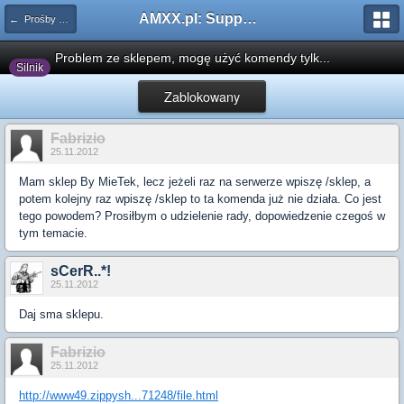
AMXX.pl: Support AMX Mod X i SourceMod
← Prośby o modyfikacje silników/klas/perków
Problem ze sklepem, mogę użyć komendy tylk...
Silnik
Zablokowany
Fabrizio
25.11.2012
Mam sklep By MieTek, lecz jeżeli raz na serwerze wpiszę /sklep, a
potem kolejny raz wpiszę /sklep to ta komenda już nie działa. Co jest
tego powodem? Prosiłbym o udzielenie rady, dopowiedzenie czegoś w
tym temacie.
sCerR..*!
25.11.2012
Daj sma sklepu.
Fabrizio
25.11.2012
http://www49.zippysh...71248/file.html