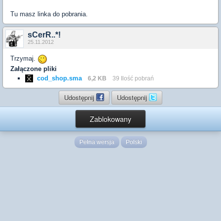
Tu masz linka do pobrania.
sCerR..*!
25.11.2012
Trzymaj.
Załączone pliki
cod_shop.sma
6,2 KB
39 Ilość pobrań
Udostępnij
Udostępnij
Zablokowany
Pełna wersja
Polski