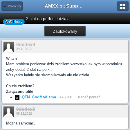
AMXX.pl: Support AMX Mod X i SourceMod
← Problemy
2 slot na perk nie działa
CoD Nowy
Zablokowany
9dedex9
24.11.2012
Witam
Mam problem ponieważ dziś zrobiłem wszystko jak było w poradniku
żeby dodać 2 slot na perk .
Wszystko ładnie się skomplikowało ale nie działa....
Co źle zrobiłem?
Załączone pliki
QTM_CodMod.sma
47,2 KB
18 Ilość pobrań
9dedex9
08.12.2012
Można zamknąć.