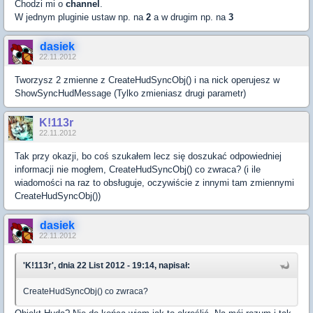
Chodzi mi o
channel
.
W jednym pluginie ustaw np. na
2
a w drugim np. na
3
dasiek
22.11.2012
Tworzysz 2 zmienne z CreateHudSyncObj() i na nick operujesz w
ShowSyncHudMessage (Tylko zmieniasz drugi parametr)
K!113r
22.11.2012
Tak przy okazji, bo coś szukałem lecz się doszukać odpowiedniej
informacji nie mogłem, CreateHudSyncObj() co zwraca? (i ile
wiadomości na raz to obsługuje, oczywiście z innymi tam zmiennymi
CreateHudSyncObj())
dasiek
22.11.2012
'K!113r', dnia 22 List 2012 - 19:14, napisał:
CreateHudSyncObj() co zwraca?