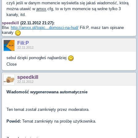
czyli jeśli w danym momencie wyświetla się jakaś wiadomość, którą
można utawić w
amxx
.cfg, to w tym momencie są wolne tylko 3
kanały, itd.
speedkill
(22.11.2012 21:27):
Btw.
http://amxx.pl/topic...domosci-na-hud/
Fili:P, masz tam opisane
kanały
Fili:P
22.11.2012
sebul dzięki pomogłeś najbardziej
Close
speedkill
22.11.2012
Wiadomość wygenerowana automatycznie
Ten temat został zamknięty przez moderatora.
Powód:
Temat zamknięty na prośbę użytkownika.