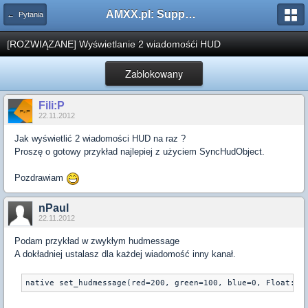
AMXX.pl: Support AMX Mod X i SourceMod
← Pytania
[ROZWIĄZANE] Wyświetlanie 2 wiadomośći HUD
Zablokowany
Fili:P
22.11.2012
Jak wyświetlić 2 wiadomości HUD na raz ?
Proszę o gotowy przykład najlepiej z użyciem SyncHudObject.
Pozdrawiam
nPaul
22.11.2012
Podam przykład w zwykłym hudmessage
A dokładniej ustalasz dla każdej wiadomość inny kanał.
native set_hudmessage(red=200, green=100, blue=0, Float:x=