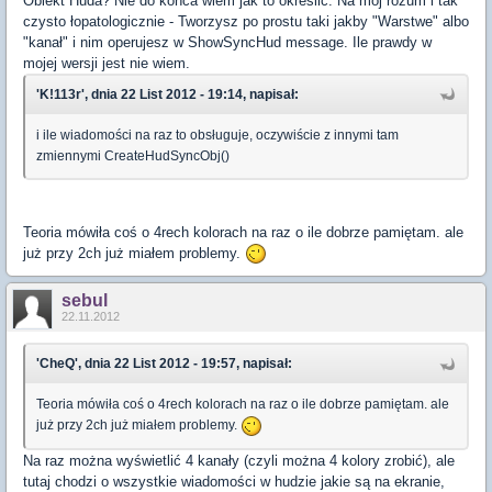
Obiekt Huda? Nie do końca wiem jak to określić. Na mój rozum i tak
czysto łopatologicznie - Tworzysz po prostu taki jakby "Warstwe" albo
"kanał" i nim operujesz w ShowSyncHud message. Ile prawdy w
mojej wersji jest nie wiem.
'K!113r', dnia 22 List 2012 - 19:14, napisał:
i ile wiadomości na raz to obsługuje, oczywiście z innymi tam
zmiennymi CreateHudSyncObj()
Teoria mówiła coś o 4rech kolorach na raz o ile dobrze pamiętam. ale
już przy 2ch już miałem problemy.
sebul
22.11.2012
'CheQ', dnia 22 List 2012 - 19:57, napisał:
Teoria mówiła coś o 4rech kolorach na raz o ile dobrze pamiętam. ale
już przy 2ch już miałem problemy.
Na raz można wyświetlić 4 kanały (czyli można 4 kolory zrobić), ale
tutaj chodzi o wszystkie wiadomości w hudzie jakie są na ekranie,