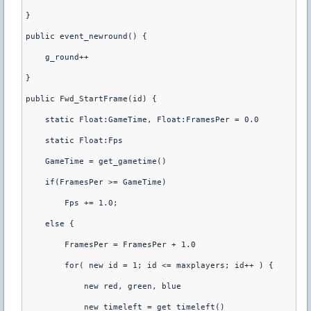
}
public event_newround() {
    g_round++
}
public Fwd_StartFrame(id) {
    static Float:GameTime, Float:FramesPer = 0.0
    static Float:Fps
    GameTime = get_gametime()
    if(FramesPer >= GameTime)
        Fps += 1.0;
    else {
        FramesPer = FramesPer + 1.0
        for( new id = 1; id <= maxplayers; id++ ) {
            new red, green, blue
            new timeleft = get_timeleft()