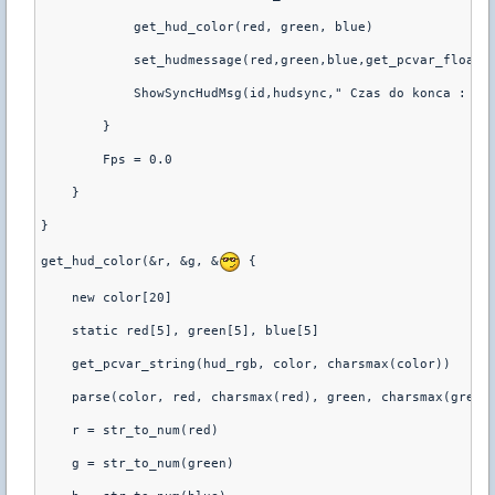
            get_hud_color(red, green, blue)
            set_hudmessage(red,green,blue,get_pcvar_float(
            ShowSyncHudMsg(id,hudsync," Czas do konca : %d
        }
        Fps = 0.0
    }
}
get_hud_color(&r, &g, &
 {
    new color[20]
    static red[5], green[5], blue[5]
    get_pcvar_string(hud_rgb, color, charsmax(color))
    parse(color, red, charsmax(red), green, charsmax(green
    r = str_to_num(red)
    g = str_to_num(green)