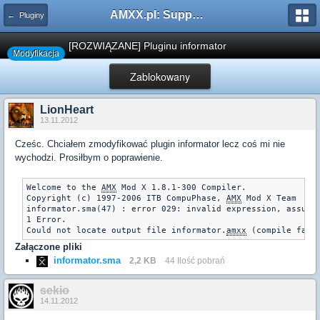
AMXX.pl: Support AMX Mod X i SourceMod
← Pluginy
[ROZWIĄZANE] Pluginu informator
Modyfikacja
Zablokowany
LionHeart
13.11.2012
Cześc. Chciałem zmodyfikować plugin informator lecz coś mi nie
wychodzi. Prosiłbym o poprawienie.
Welcome to the 
AMX
 Mod X 1.8.1-300 Compiler.

Copyright (c) 1997-2006 ITB CompuPhase, 
AMX
 Mod X Team

informator.sma(47) : error 029: invalid expression, assumed
1 Error.

Could not locate output file informator.
amxx
Załączone pliki
informator.sma
2,2 KB
44 Ilość pobrań
sekio
14.11.2012