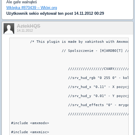
Ale gafe walnąłeś
Wklejka #870439 – Wklej.org
Użytkownik
sekio
edytował ten post 14.11.2012 00:29
AztekHQS
14.11.2012
       	 /* This plugin is made by xakintosh with Amxmod
                        // Spolszczenie - [H]ARDBO[T] //
                   	   /////////////////CVARY////
                   	   //srv_hud_rgb "0 255 0" - 
                   	   //srv_hud_x "0.11" - X poz
                   	   //srv_hud_y "0.01" - Y poy
                   	   //srv_hud_effects "0" -
                   	   ///////////////////////
#include <amxmodx>
#include <amxmisc>