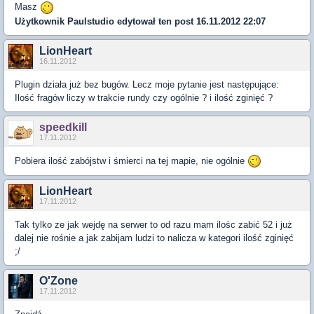
Masz
Użytkownik
Paulstudio
edytował ten post 16.11.2012 22:07
LionHeart
16.11.2012
Plugin działa już bez bugów. Lecz moje pytanie jest następujące:
Ilość fragów liczy w trakcie rundy czy ogólnie ? i ilość zginięć ?
speedkill
17.11.2012
Pobiera ilość zabójstw i śmierci na tej mapie, nie ogólnie
LionHeart
17.11.2012
Tak tylko ze jak wejdę na serwer to od razu mam ilośc zabić 52 i już
dalej nie rośnie a jak zabijam ludzi to nalicza w kategori ilość zginięć
;/
O'Zone
17.11.2012