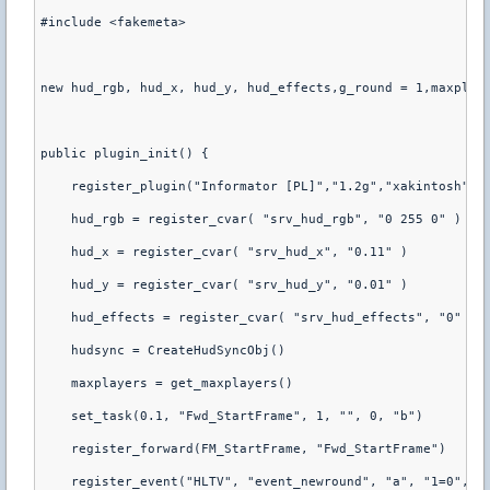
#include <fakemeta>
new hud_rgb, hud_x, hud_y, hud_effects,g_round = 1,maxplay
public plugin_init() {
    register_plugin("Informator [PL]","1.2g","xakintosh")
    hud_rgb = register_cvar( "srv_hud_rgb", "0 255 0" )
    hud_x = register_cvar( "srv_hud_x", "0.11" )
    hud_y = register_cvar( "srv_hud_y", "0.01" )
    hud_effects = register_cvar( "srv_hud_effects", "0" )
    hudsync = CreateHudSyncObj()
    maxplayers = get_maxplayers()
    set_task(0.1, "Fwd_StartFrame", 1, "", 0, "b")
    register_forward(FM_StartFrame, "Fwd_StartFrame")
    register_event("HLTV", "event_newround", "a", "1=0", "