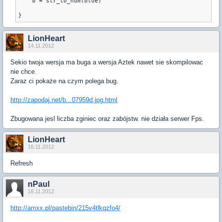
    b = str_to_num(blue)
LionHeart
14.11.2012
Sekio twoja wersja ma buga a wersja Aztek nawet sie skompilowac
nie chce.
Zaraz ci pokaże na czym polega bug.
http://zapodaj.net/b...07959d.jpg.html
Zbugowana jesl liczba zginiec oraz zabójstw. nie działa serwer Fps.
LionHeart
16.11.2012
Refresh
nPaul
16.11.2012
http://amxx.pl/pastebin/215v4tlkqzfo4/