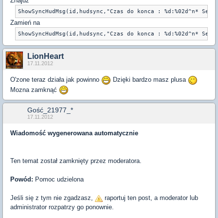
Znajdź
ShowSyncHudMsg(id,hudsync,"Czas do konca : %d:%02d^n* Serw
Zamień na
ShowSyncHudMsg(id,hudsync,"Czas do konca : %d:%02d^n* Serw
LionHeart
17.11.2012
O'zone teraz działa jak powinno
Dzięki bardzo masz plusa
Mozna zamknąć
Gość_21977_*
17.11.2012
Wiadomość wygenerowana automatycznie
Ten temat został zamknięty przez moderatora.
Powód:
Pomoc udzielona
Jeśli się z tym nie zgadzasz,
raportuj ten post, a moderator lub
administrator rozpatrzy go ponownie.